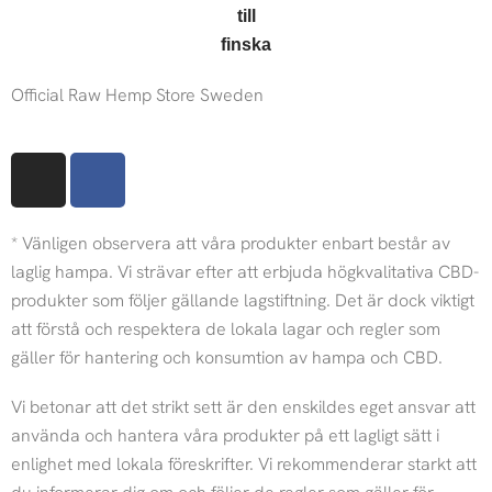
Official Raw Hemp Store Sweden
I
F
n
a
s
c
* Vänligen observera att våra produkter enbart består av
t
e
a
b
laglig hampa. Vi strävar efter att erbjuda högkvalitativa CBD-
g
o
produkter som följer gällande lagstiftning. Det är dock viktigt
r
o
att förstå och respektera de lokala lagar och regler som
a
k
gäller för hantering och konsumtion av hampa och CBD.
m
Vi betonar att det strikt sett är den enskildes eget ansvar att
använda och hantera våra produkter på ett lagligt sätt i
enlighet med lokala föreskrifter. Vi rekommenderar starkt att