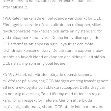
blev ett erkänt namn, inte bara i Frankrike utan också
internationellt.
1960-talet markerade en betydande vändpunkt för OCB.
Företaget lanserade då sina ultratunna rullpapper, vilket
revolutionerade marknaden och satte en ny standard för
vad rullpapper kunde vara. Denna innovation speglade
OCBs förmåga att anpassa sig till nya tider och möta
förändrade konsumentkrav. De ultratunna papprena blev
snabbt en favorit bland användare och bidrog till att stärka
OCBs ställning som en global ledare.
På 1990-talet, när världen började uppmärksamma
miljöfrågor på allvar, tog OCB återigen ett steg framåt genom
att införa ekologiska och oblekta rullpapper. Detta drag var
en naturlig utveckling för ett företag med rötter i en region
känd för sin respekt för naturen. Genom att erbjuda
miljövänliga alternativ, visade OCB att de inte bara brydde