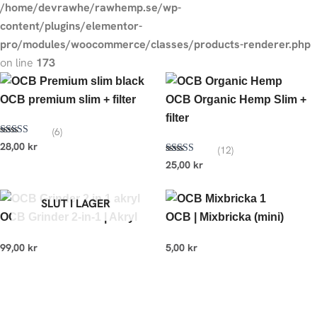
/home/devrawhe/rawhemp.se/wp-
content/plugins/elementor-
pro/modules/woocommerce/classes/products-renderer.php
on line
173
OCB premium slim + filter
OCB Organic Hemp Slim +
filter
(6)
Betygsatt
28,00
kr
(12)
5.00
av 5
Betygsatt
25,00
kr
5.00
av 5
SLUT I LAGER
OCB Grinder 2-in-1 | Akryl
OCB | Mixbricka (mini)
99,00
kr
5,00
kr