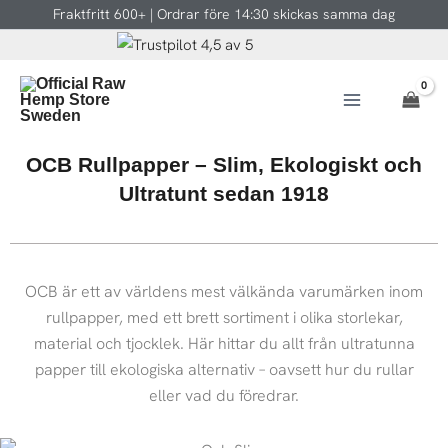
Hoppa
Fraktfritt 600+ | Ordrar före 14:30 skickas samma dag
till
innehåll
OCB Rullpapper – Slim, Ekologiskt och
Ultratunt sedan 1918
OCB är ett av världens mest välkända varumärken inom
rullpapper, med ett brett sortiment i olika storlekar,
material och tjocklek. Här hittar du allt från ultratunna
papper till ekologiska alternativ – oavsett hur du rullar
eller vad du föredrar.