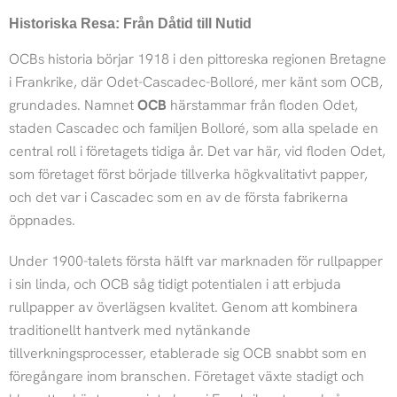
Historiska Resa: Från Dåtid till Nutid
OCBs historia börjar 1918 i den pittoreska regionen Bretagne
i Frankrike, där Odet-Cascadec-Bolloré, mer känt som OCB,
grundades. Namnet
OCB
härstammar från floden Odet,
staden Cascadec och familjen Bolloré, som alla spelade en
central roll i företagets tidiga år. Det var här, vid floden Odet,
som företaget först började tillverka högkvalitativt papper,
och det var i Cascadec som en av de första fabrikerna
öppnades.
Under 1900-talets första hälft var marknaden för rullpapper
i sin linda, och OCB såg tidigt potentialen i att erbjuda
rullpapper av överlägsen kvalitet. Genom att kombinera
traditionellt hantverk med nytänkande
tillverkningsprocesser, etablerade sig OCB snabbt som en
föregångare inom branschen. Företaget växte stadigt och