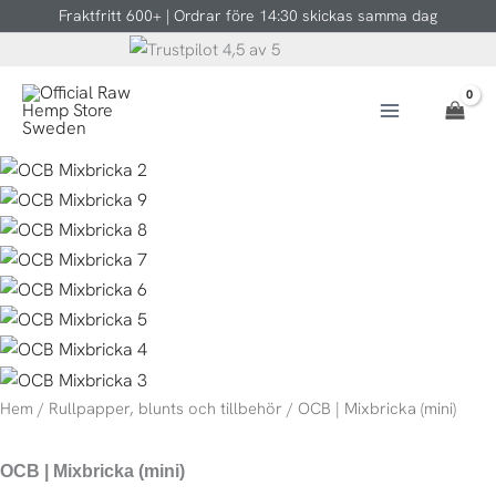
Hoppa
Fraktfritt 600+ | Ordrar före 14:30 skickas samma dag
till
innehåll
Hem
/
Rullpapper, blunts och tillbehör
/ OCB | Mixbricka (mini)
OCB | Mixbricka (mini)