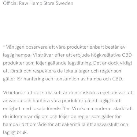
Official Raw Hemp Store Sweden
I
F
n
a
* Vänligen observera att våra produkter enbart består av
s
c
laglig hampa. Vi strävar efter att erbjuda högkvalitativa CBD-
produkter som följer gällande lagstiftning. Det är dock viktigt
t
e
att förstå och respektera de lokala lagar och regler som
gäller för hantering och konsumtion av hampa och CBD.
a
b
Vi betonar att det strikt sett är den enskildes eget ansvar att
g
o
använda och hantera våra produkter på ett lagligt sätt i
enlighet med lokala föreskrifter. Vi rekommenderar starkt att
r
o
du informerar dig om och följer de regler som gäller för
hampa i ditt område för att säkerställa ett ansvarsfullt och
a
k
lagligt bruk.