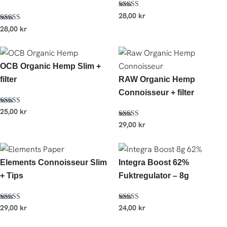
Betygsatt
28,00
kr
5.00
Betygsatt
av 5
28,00
kr
5.00
av 5
OCB Organic Hemp Slim +
filter
RAW Organic Hemp
Connoisseur + filter
Betygsatt
25,00
kr
5.00
av 5
Betygsatt
29,00
kr
4.57
av 5
Elements Connoisseur Slim
Integra Boost 62%
+ Tips
Fuktregulator – 8g
Betygsatt
Betygsatt
29,00
kr
24,00
kr
5.00
5.00
av 5
av 5