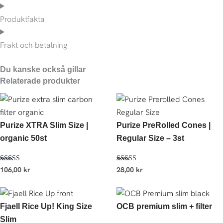
Produktfakta
Frakt och betalning
Du kanske också gillar
Relaterade produkter
Purize XTRA Slim Size |
Purize PreRolled Cones |
organic 50st
Regular Size – 3st
Betygsatt
Betygsatt
106,00
kr
28,00
kr
5.00
4.67
av 5
av 5
Fjaell Rice Up! King Size
OCB premium slim + filter
Slim