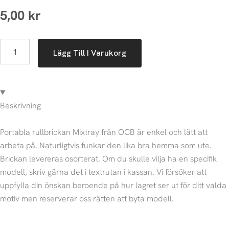
5,00
kr
OCB
Lägg Till I Varukorg
|
Mixbricka
(mini)
mängd
Beskrivning
Portabla rullbrickan Mixtray från OCB är enkel och lätt att
arbeta på. Naturligtvis funkar den lika bra hemma som ute.
Brickan levereras osorterat. Om du skulle vilja ha en specifik
modell, skriv gärna det i textrutan i kassan. Vi försöker att
uppfylla din önskan beroende på hur lagret ser ut för ditt valda
motiv men reserverar oss rätten att byta modell.