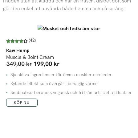
i huden utan att kladda och har en fräsch, diskret doft som
gör den enkel att använda både hemma och på språng.
(42)
Betygsatt
42
Raw Hemp
4.74
av 5
baserat på
Muscle & Joint Cream
kundrecen
D
D
349,00
kr
199,00
kr
sioner
e
e
t
t
Sju aktiva ingredienser för ömma muskler och leder
u
n
Kylande effekt som övergår i behaglig värme
r
u
Snabbabsorberande, vegansk och fri från artificiella tillsatser
s
v
p
a
KÖP NU
r
r
u
a
n
n
g
d
l
e
i
p