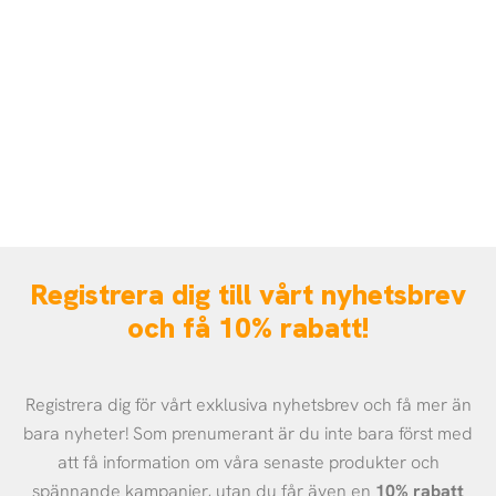
Kontakta oss
Inga frågor är för stora eller för små. Vi besvarar
alla frågor snabbt och effektivt måndag-fredag.
Kontakta oss nu
Registrera dig till vårt nyhetsbrev
och få 10% rabatt!
Registrera dig för vårt exklusiva nyhetsbrev och få mer än
bara nyheter! Som prenumerant är du inte bara först med
att få information om våra senaste produkter och
spännande kampanjer, utan du får även en
10% rabatt