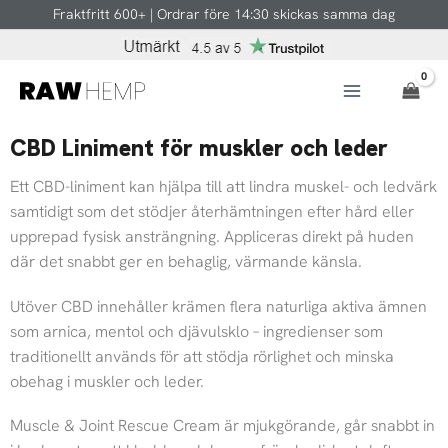
Hoppa
Fraktfritt 600+ | Ordrar före 14:30 skickas samma dag
till
innehåll
CBD Liniment för muskler och leder
Ett CBD-liniment kan hjälpa till att lindra muskel- och ledvärk
samtidigt som det stödjer återhämtningen efter hård eller
upprepad fysisk ansträngning. Appliceras direkt på huden
där det snabbt ger en behaglig, värmande känsla.
Utöver CBD innehåller krämen flera naturliga aktiva ämnen
som arnica, mentol och djävulsklo – ingredienser som
traditionellt används för att stödja rörlighet och minska
obehag i muskler och leder.
Muscle & Joint Rescue Cream är mjukgörande, går snabbt in