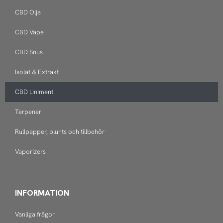
CBD Olja
CBD Vape
CBD Snus
Isolat & Extrakt
CBD Liniment
Terpener
Rullpapper, blunts och tillbehör
Vaporizers
INFORMATION
Vanliga frågor