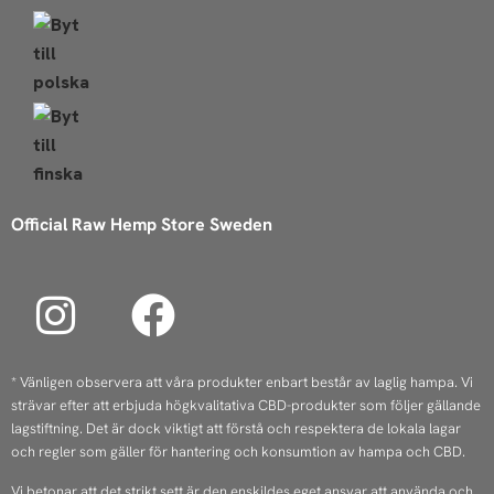
Official Raw Hemp Store Sweden
I
F
n
a
s
c
* Vänligen observera att våra produkter enbart består av laglig hampa. Vi
strävar efter att erbjuda högkvalitativa CBD-produkter som följer gällande
t
e
lagstiftning. Det är dock viktigt att förstå och respektera de lokala lagar
a
b
och regler som gäller för hantering och konsumtion av hampa och CBD.
Vi betonar att det strikt sett är den enskildes eget ansvar att använda och