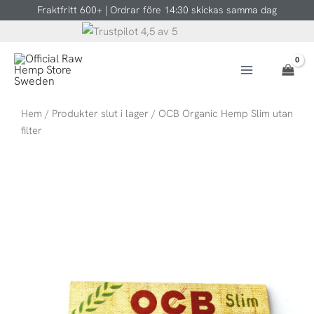
Hoppa
Fraktfritt 600+ | Ordrar före 14:30 skickas samma dag
till
innehåll
Hem
/
Produkter slut i lager
/ OCB Organic Hemp Slim utan
filter