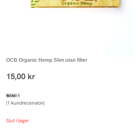
OCB Organic Hemp Slim utan filter
15,00
kr
(
1
kundrecension)
Betygsatt
1
5.00
av 5
baserat på
kundrecension
Slut i lager