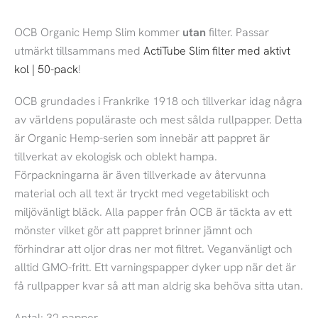
OCB Organic Hemp Slim kommer
utan
filter. Passar
utmärkt tillsammans med
ActiTube Slim filter med aktivt
kol | 50-pack
!
OCB grundades i Frankrike 1918 och tillverkar idag några
av världens populäraste och mest sålda rullpapper. Detta
är Organic Hemp-serien som innebär att pappret är
tillverkat av ekologisk och oblekt hampa.
Förpackningarna är även tillverkade av återvunna
material och all text är tryckt med vegetabiliskt och
miljövänligt bläck. Alla papper från OCB är täckta av ett
mönster vilket gör att pappret brinner jämnt och
förhindrar att oljor dras ner mot filtret. Veganvänligt och
alltid GMO-fritt. Ett varningspapper dyker upp när det är
få rullpapper kvar så att man aldrig ska behöva sitta utan.
Antal: 32 papper