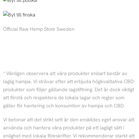
Official Raw Hemp Store Sweden
I
F
n
a
* Vänligen observera att våra produkter enbart består av
s
c
laglig hampa. Vi strävar efter att erbjuda högkvalitativa CBD-
produkter som följer gällande lagstiftning. Det är dock viktigt
t
e
att förstå och respektera de lokala lagar och regler som
gäller för hantering och konsumtion av hampa och CBD.
a
b
Vi betonar att det strikt sett är den enskildes eget ansvar att
g
o
använda och hantera våra produkter på ett lagligt sätt i
enlighet med lokala föreskrifter. Vi rekommenderar starkt att