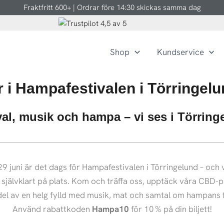
Fraktfritt 600+ | Ordrar före 14:30 skickas samma dag
Shop
Kundservice
i Hampafestivalen i Törringelu
val, musik och hampa – vi ses i Törring
9 juni är det dags för Hampafestivalen i Törringelund – och 
självklart på plats. Kom och träffa oss, upptäck våra CBD-
del av en helg fylld med musik, mat och samtal om hampans 
Använd rabattkoden
Hampa10
för 10 % på din biljett!