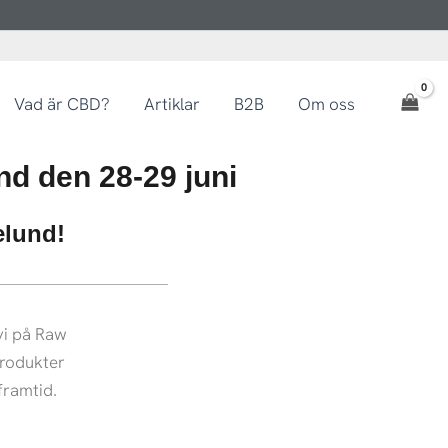
Vad är CBD?
Artiklar
B2B
Om oss
nd den 28-29 juni
elund!
vi på Raw
produkter
framtid.