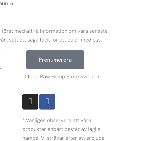
mer »
 först med att få information om våra senaste
årt sätt att säga tack för att du är med oss.
Prenumerera
Official Raw Hemp Store Sweden
I
F
n
a
s
c
t
e
* Vänligen observera att våra
a
b
produkter enbart består av laglig
g
o
hampa. Vi strävar efter att erbjuda