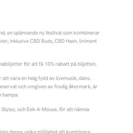
nd, en spännande ny festival som kombinerar
er, inklusive CBD Buds, CBD Hash, liniment
biljetter för att få 10% rabatt på biljetten.
att vara en helg fylld av livemusik, dans,
rreservat och omgiven av frodig åkermark, är
om hampa.
n Stylez, och Eek-A-Mouse, för att nämna
inte denna unika möjlighet att kombinera