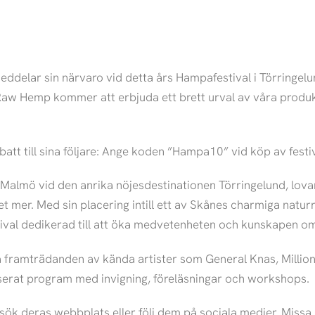
delar sin närvaro vid detta års Hampafestival i Törringelu
aw Hemp kommer att erbjuda ett brett urval av våra produkt
 till sina följare: Ange koden ”Hampa10” vid köp av festival
Malmö vid den anrika nöjesdestinationen Törringelund, lovar 
et mer. Med sin placering intill ett av Skånes charmiga natu
stival dedikerad till att öka medvetenheten och kunskapen 
a framträdanden av kända artister som General Knas, Millio
serat program med invigning, föreläsningar och workshops.
ök deras webbplats eller följ dem på sociala medier. Missa 