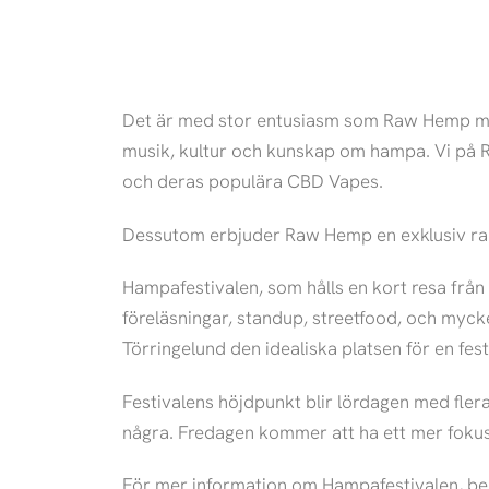
Det är med stor entusiasm som Raw Hemp med
musik, kultur och kunskap om hampa. Vi på R
och deras populära CBD Vapes.
Dessutom erbjuder Raw Hemp en exklusiv rabatt
Hampafestivalen, som hålls en kort resa från 
föreläsningar, standup, streetfood, och myck
Törringelund den idealiska platsen för en fe
Festivalens höjdpunkt blir lördagen med fler
några. Fredagen kommer att ha ett mer foku
För mer information om Hampafestivalen, bes