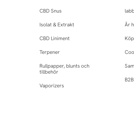
CBD Snus
lab
Isolat & Extrakt
Är h
CBD Liniment
Köp
Terpener
Cook
Rullpapper, blunts och
Sam
tillbehör
B2B 
Vaporizers