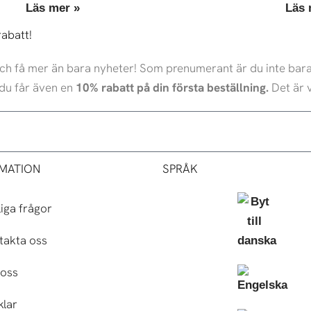
Läs mer »
Läs 
rabatt!
 och få mer än bara nyheter! Som prenumerant är du inte bara
du får även en
10% rabatt på din första beställning.
Det är v
MATION
SPRÅK
iga frågor
takta oss
oss
klar