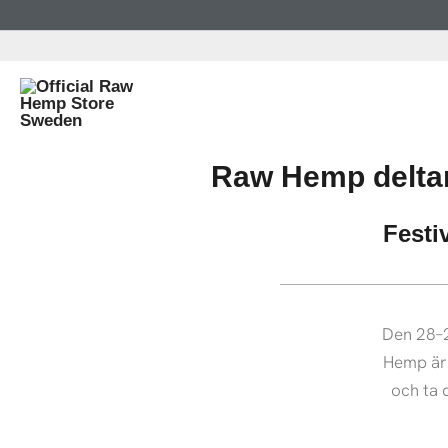
Hoppa
till
innehåll
Raw Hemp deltar 
Festi
Den 28–2
Hemp är 
och ta 