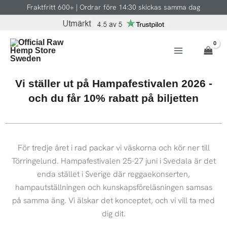
Hoppa
Fraktfritt 600+ | Ordrar före 14:30 skickas samma dag
till
innehåll
Vi ställer ut på Hampafestivalen 2026 -
och du får 10% rabatt på biljetten
För tredje året i rad packar vi väskorna och kör ner till
Törringelund. Hampafestivalen 25-27 juni i Svedala är det
enda stället i Sverige där reggaekonserten,
hampautställningen och kunskapsföreläsningen samsas
på samma äng. Vi älskar det konceptet, och vi vill ta med
dig dit.