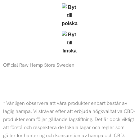
Official Raw Hemp Store Sweden
I
F
n
a
* Vänligen observera att våra produkter enbart består av
laglig hampa. Vi strävar efter att erbjuda högkvalitativa CBD-
s
c
produkter som följer gällande lagstiftning. Det är dock viktigt
t
e
att förstå och respektera de lokala lagar och regler som
gäller för hantering och konsumtion av hampa och CBD.