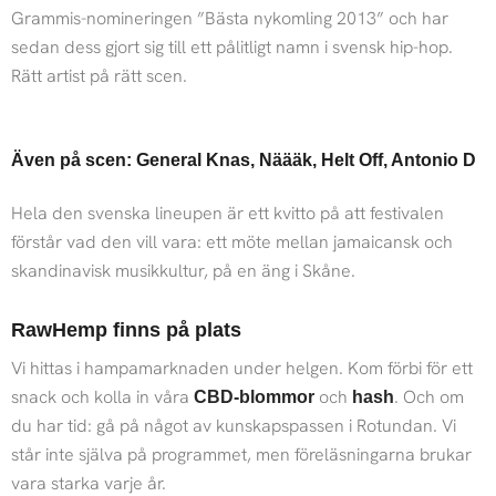
Grammis-nomineringen ”Bästa nykomling 2013” och har
sedan dess gjort sig till ett pålitligt namn i svensk hip-hop.
Rätt artist på rätt scen.
Även på scen: General Knas, Näääk, Helt Off, Antonio D
Hela den svenska lineupen är ett kvitto på att festivalen
förstår vad den vill vara: ett möte mellan jamaicansk och
skandinavisk musikkultur, på en äng i Skåne.
RawHemp finns på plats
Vi hittas i hampamarknaden under helgen. Kom förbi för ett
snack och kolla in våra
och
. Och om
CBD-blommor
hash
du har tid: gå på något av kunskapspassen i Rotundan. Vi
står inte själva på programmet, men föreläsningarna brukar
vara starka varje år.