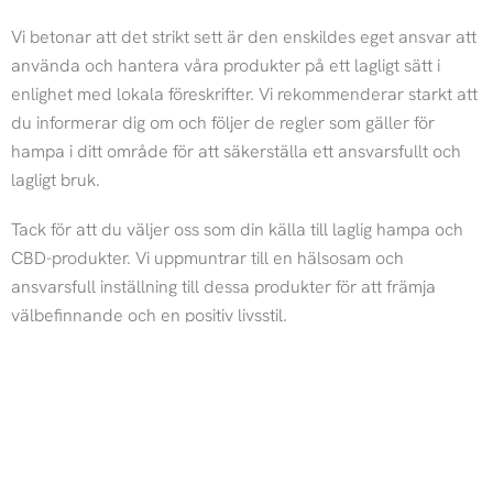
a
b
Vi betonar att det strikt sett är den enskildes eget ansvar att
använda och hantera våra produkter på ett lagligt sätt i
g
o
enlighet med lokala föreskrifter. Vi rekommenderar starkt att
r
o
du informerar dig om och följer de regler som gäller för
hampa i ditt område för att säkerställa ett ansvarsfullt och
a
k
lagligt bruk.
Tack för att du väljer oss som din källa till laglig hampa och
m
CBD-produkter. Vi uppmuntrar till en hälsosam och
ansvarsfull inställning till dessa produkter för att främja
välbefinnande och en positiv livsstil.
©Raw Hemp – MM Tech & Trading AB – Björklundavägen 7A –
S-281 33 Hässleholm, Sweden