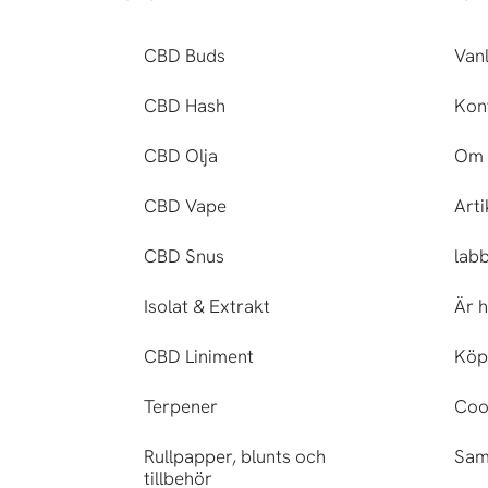
CBD Buds
Vanl
CBD Hash
Kon
CBD Olja
Om 
CBD Vape
Arti
CBD Snus
lab
Isolat & Extrakt
Är h
CBD Liniment
Köp
Terpener
Cook
Rullpapper, blunts och
Sam
tillbehör