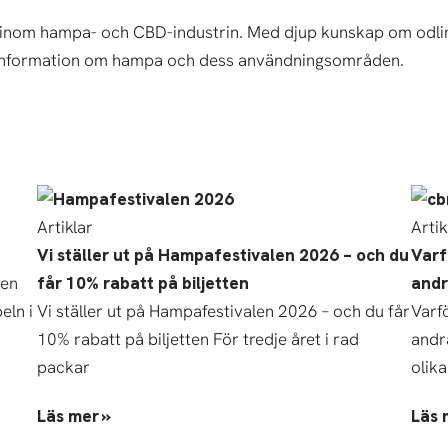
 inom hampa- och CBD-industrin. Med djup kunskap om odlin
kt information om hampa och dess användningsområden.
Artiklar
Artik
Vi ställer ut på Hampafestivalen 2026 – och du
Varf
Den
får 10% rabatt på biljetten
andr
eln i
Vi ställer ut på Hampafestivalen 2026 – och du får
Varf
10% rabatt på biljetten För tredje året i rad
andr
packar
olika
Läs mer »
Läs 