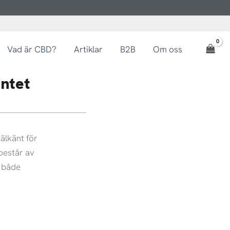
Vad är CBD?
Artiklar
B2B
Om oss
entet
älkänt för
 består av
r både