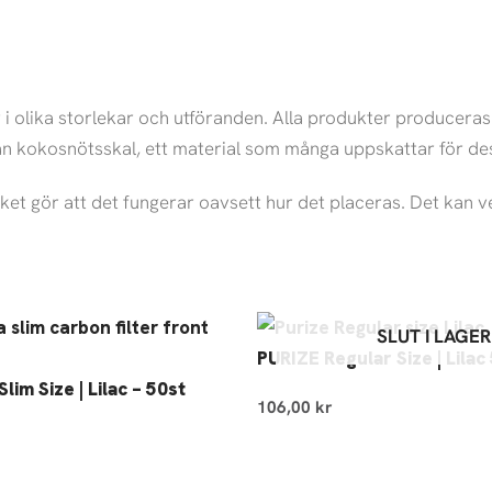
ter i olika storlekar och utföranden. Alla produkter producer
ån kokosnötsskal, ett material som många uppskattar för de
lket gör att det fungerar oavsett hur det placeras. Det kan v
SLUT I LAGER
PURIZE Regular Size | Lilac
lim Size | Lilac – 50st
106,00
kr