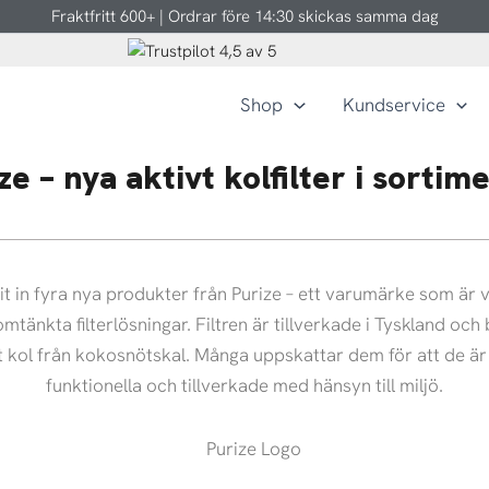
Fraktfritt 600+ | Ordrar före 14:30 skickas samma dag
Shop
Kundservice
ze – nya aktivt kolfilter i sortim
git in fyra nya produkter från Purize – ett varumärke som är v
mtänkta filterlösningar. Filtren är tillverkade i Tyskland och
t kol från kokosnötskal. Många uppskattar dem för att de ä
funktionella och tillverkade med hänsyn till miljö.