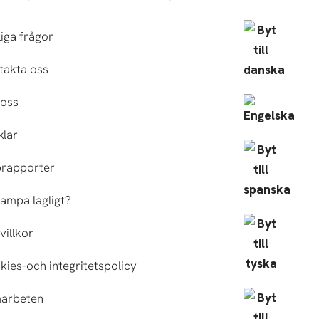
iga frågor
takta oss
oss
klar
brapporter
ampa lagligt?
villkor
ies-och integritetspolicy
arbeten