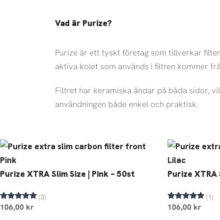
Vad är Purize?
Purize är ett tyskt företag som tillverkar fil
aktiva kolet som används i filtren kommer fr
Filtret har keramiska ändar på båda sidor, vi
användningen både enkel och praktisk.
Purize XTRA Slim Size | Pink – 50st
Purize XTRA S
(3)
(1)
Betygsatt
Betygsatt
106,00
kr
106,00
kr
5.00
5.00
av 5
av 5