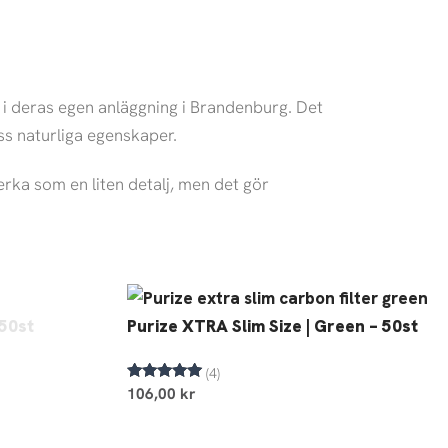
as i deras egen anläggning i Brandenburg. Det
ss naturliga egenskaper.
erka som en liten detalj, men det gör
 50st
Purize XTRA Slim Size | Green – 50st
(4)
Betygsatt
106,00
kr
5.00
av 5