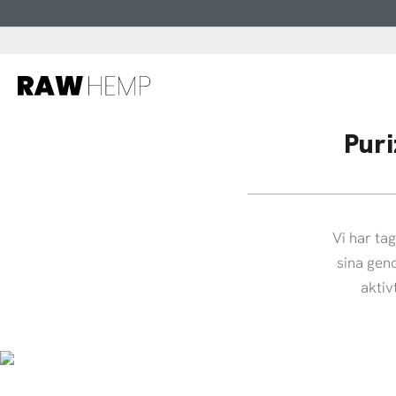
Hoppa
till
innehåll
Puri
Vi har ta
sina geno
aktiv