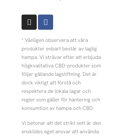
I
F
n
a
s
c
t
e
* Vänligen observera att våra
a
b
produkter enbart består av laglig
g
o
hampa. Vi strävar efter att erbjuda
r
o
högkvalitativa CBD-produkter som
a
k
följer gällande lagstiftning. Det är
m
dock viktigt att förstå och
respektera de lokala lagar och
regler som gäller för hantering och
konsumtion av hampa och CBD.
Vi betonar att det strikt sett är den
enskildes eget ansvar att använda