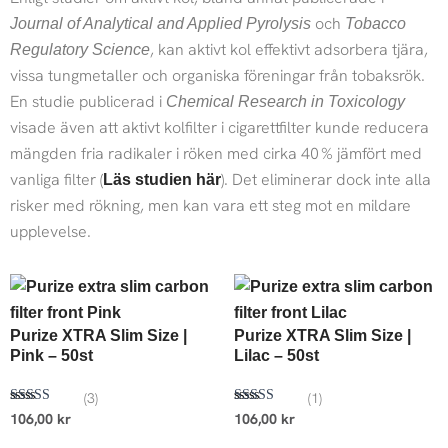
och
Journal of Analytical and Applied Pyrolysis
Tobacco
, kan aktivt kol effektivt adsorbera tjära,
Regulatory Science
vissa tungmetaller och organiska föreningar från tobaksrök.
En studie publicerad i
Chemical Research in Toxicology
visade även att aktivt kolfilter i cigarettfilter kunde reducera
mängden fria radikaler i röken med cirka 40 % jämfört med
vanliga filter (
). Det eliminerar dock inte alla
Läs studien här
risker med rökning, men kan vara ett steg mot en mildare
upplevelse.
Purize XTRA Slim Size |
Purize XTRA Slim Size |
Pink – 50st
Lilac – 50st
(3)
(1)
Betygsatt
Betygsatt
106,00
kr
106,00
kr
5.00
5.00
av 5
av 5