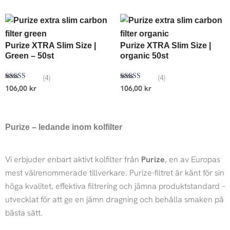
Purize XTRA Slim Size |
Purize XTRA Slim Size |
Green – 50st
organic 50st
(4)
(4)
Betygsatt
Betygsatt
106,00
kr
106,00
kr
5.00
5.00
av 5
av 5
Purize – ledande inom kolfilter
Vi erbjuder enbart aktivt kolfilter från
Purize
, en av Europas
mest välrenommerade tillverkare. Purize-filtret är känt för sin
höga kvalitet, effektiva filtrering och jämna produktstandard –
utvecklat för att ge en jämn dragning och behålla smaken på
bästa sätt.