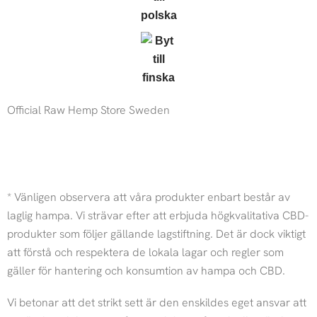
Official Raw Hemp Store Sweden
I
F
n
a
* Vänligen observera att våra produkter enbart består av
laglig hampa. Vi strävar efter att erbjuda högkvalitativa CBD-
s
c
produkter som följer gällande lagstiftning. Det är dock viktigt
t
e
att förstå och respektera de lokala lagar och regler som
gäller för hantering och konsumtion av hampa och CBD.
a
b
Vi betonar att det strikt sett är den enskildes eget ansvar att