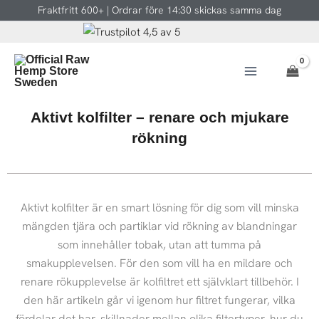
Hoppa
Fraktfritt 600+ | Ordrar före 14:30 skickas samma dag
till
innehåll
Aktivt kolfilter – renare och mjukare
rökning
Aktivt kolfilter är en smart lösning för dig som vill minska
mängden tjära och partiklar vid rökning av blandningar
som innehåller tobak, utan att tumma på
smakupplevelsen. För den som vill ha en mildare och
renare rökupplevelse är kolfiltret ett självklart tillbehör. I
den här artikeln går vi igenom hur filtret fungerar, vilka
fördelar det har, skillnader mellan olika filtertyper, hur du