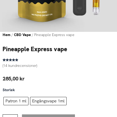
Hem
/
CBD Vape
/ Pineapple Express vape
Pineapple Express vape
Betygsatt
14
(
14
kundrecensioner)
4.79
av 5
baserat på
kundrecensioner
285,00
kr
Pineapple
Storlek
Express
vape
Patron 1 ml
Engångsvape 1ml
mängd