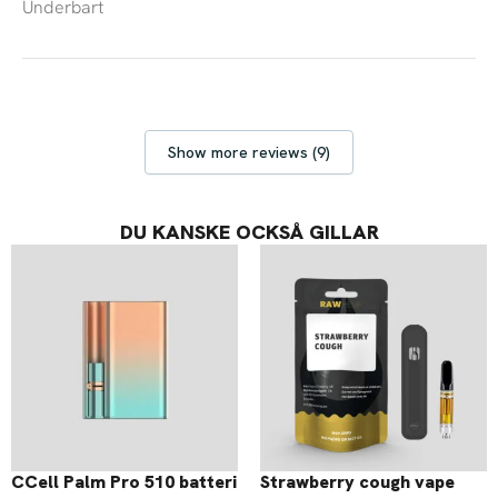
Underbart
Show more reviews (9)
DU KANSKE OCKSÅ GILLAR
Prisintervall:
285,00 kr
till
299,00 kr
CCell Palm Pro 510 batteri
Strawberry cough vape