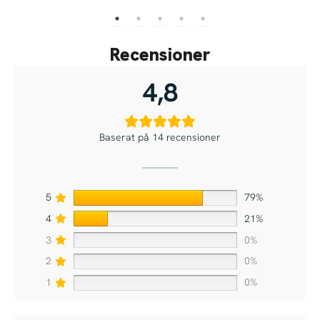
Recensioner
4,8
Baserat på 14 recensioner
5
79%
4
21%
3
0%
2
0%
1
0%