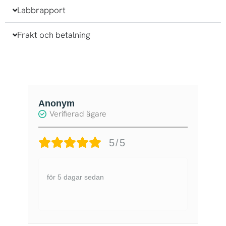
Labbrapport
Frakt och betalning
Anonym
Z
Verifierad ägare
5/5
för 5 dagar sedan