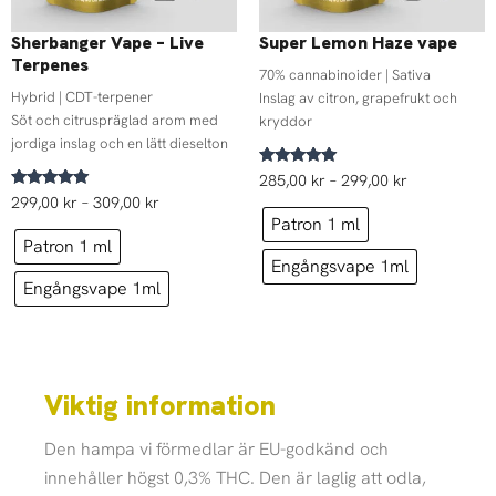
Sherbanger Vape – Live
Super Lemon Haze vape
Terpenes
70% cannabinoider | Sativa
Hybrid | CDT-terpener
Inslag av citron, grapefrukt och
Söt och citruspräglad arom med
kryddor
jordiga inslag och en lätt dieselton
Betygsatt
285,00
kr
–
299,00
kr
4.80
Betygsatt
299,00
kr
–
309,00
kr
av 5
4.79
Patron 1 ml
av 5
Patron 1 ml
Engångsvape 1ml
Engångsvape 1ml
Viktig information
Den hampa vi förmedlar är EU-godkänd och
innehåller högst 0,3% THC. Den är laglig att odla,