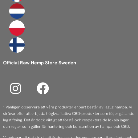
Official Raw Hemp Store Sweden
I
F
n
a
s
c
* Vänligen observera att våra produkter enbart består av laglig hampa. Vi
strävar efter att erbjuda högkvalitativa CBD-produkter som följer gällande
t
e
lagstiftning. Det är dock viktigt att förstå och respektera de lokala lagar
a
b
och regler som gäller för hantering och konsumtion av hampa och CBD.
Vi betonar att det strikt sett är den enskildes eget ansvar att använda och