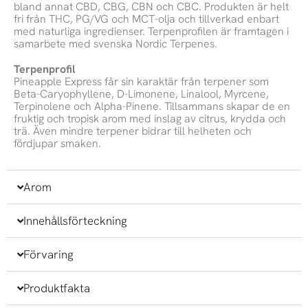
bland annat CBD, CBG, CBN och CBC. Produkten är helt
fri från THC, PG/VG och MCT-olja och tillverkad enbart
med naturliga ingredienser. Terpenprofilen är framtagen i
samarbete med svenska Nordic Terpenes.
Terpenprofil
Pineapple Express får sin karaktär från terpener som
Beta-Caryophyllene, D-Limonene, Linalool, Myrcene,
Terpinolene och Alpha-Pinene. Tillsammans skapar de en
fruktig och tropisk arom med inslag av citrus, krydda och
trä. Även mindre terpener bidrar till helheten och
fördjupar smaken.
Arom
Innehållsförteckning
Förvaring
Produktfakta