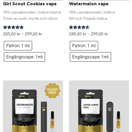
Girl Scout Cookies vape
Watermelon vape
70% cannabinoider | Indica-hybrid
70% cannabinoider | Indica
Toner av kush, mynta och citron
Söt och Tropisk Indica
Betygsatt
Betygsatt
285,00
kr
–
299,00
kr
285,00
kr
–
299,00
kr
5.00
4.33
av 5
av 5
Patron 1 ml
Patron 1 ml
Engångsvape 1ml
Engångsvape 1ml
Prisintervall:
Prisintervall:
299,00 kr
285,00 kr
till
till
309,00 kr
299,00 kr