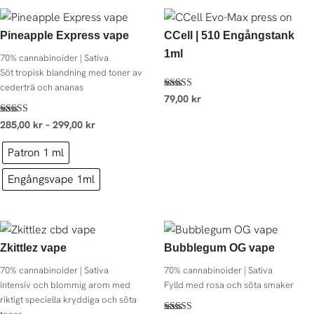
Prisintervall:
285,00 kr
Pineapple Express vape
CCell | 510 Engångstank
till
299,00 kr
1ml
70% cannabinoider | Sativa
Söt tropisk blandning med toner av
cederträ och ananas
Betygsatt
79,00
kr
4.00
av 5
Betygsatt
285,00
kr
–
299,00
kr
4.79
av 5
Patron 1 ml
Engångsvape 1ml
Prisintervall:
Prisintervall
285,00 kr
285,00 kr
Zkittlez vape
Bubblegum OG vape
till
till
299,00 kr
299,00 kr
70% cannabinoider | Sativa
70% cannabinoider | Sativa
intensiv och blommig arom med
Fylld med rosa och söta smaker
riktigt speciella kryddiga och söta