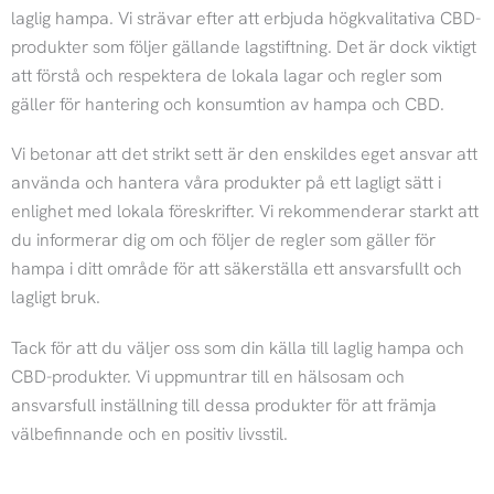
s
c
laglig hampa. Vi strävar efter att erbjuda högkvalitativa CBD-
produkter som följer gällande lagstiftning. Det är dock viktigt
t
e
att förstå och respektera de lokala lagar och regler som
gäller för hantering och konsumtion av hampa och CBD.
a
b
Vi betonar att det strikt sett är den enskildes eget ansvar att
g
o
använda och hantera våra produkter på ett lagligt sätt i
enlighet med lokala föreskrifter. Vi rekommenderar starkt att
r
o
du informerar dig om och följer de regler som gäller för
hampa i ditt område för att säkerställa ett ansvarsfullt och
a
k
lagligt bruk.
m
Tack för att du väljer oss som din källa till laglig hampa och
CBD-produkter. Vi uppmuntrar till en hälsosam och
ansvarsfull inställning till dessa produkter för att främja
välbefinnande och en positiv livsstil.