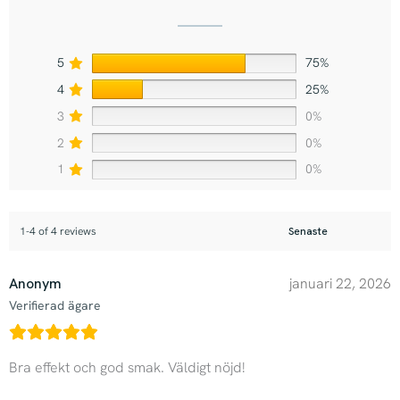
5
75%
4
25%
3
0%
2
0%
1
0%
1-4 of 4 reviews
Anonym
januari 22, 2026
Verifierad ägare
Bra effekt och god smak. Väldigt nöjd!