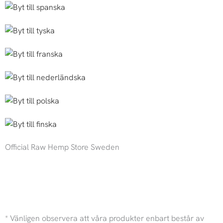
Official Raw Hemp Store Sweden
I
F
n
a
* Vänligen observera att våra produkter enbart består av