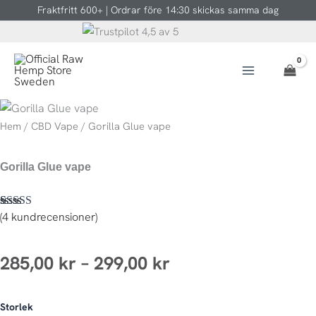
Hoppa
Fraktfritt 600+ | Ordrar före 14:30 skickas samma dag
till
innehåll
Hem
/
CBD Vape
/ Gorilla Glue vape
Gorilla Glue vape
(
4
kundrecensioner)
Betygsatt
4
4.75
av 5
baserat på
kundrecensioner
Prisintervall:
285,00
kr
–
299,00
kr
285,00 kr
Gorilla
Storlek
Glue