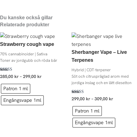
Du kanske också gillar
Relaterade produkter
Prisintervall:
Prisintervall
285,00 kr
299,00 kr
Strawberry cough vape
till
till
299,00 kr
309,00 kr
Sherbanger Vape – Live
70% cannabinoider | Sativa
Terpenes
Toner av jordgubb och röda bär
Hybrid | CDT-terpener
Betygsatt
Söt och citruspräglad arom med
285,00
kr
–
299,00
kr
4.60
jordiga inslag och en lätt dieselton
av 5
Patron 1 ml
Betygsatt
299,00
kr
–
309,00
kr
Engångsvape 1ml
4.79
av 5
Patron 1 ml
Engångsvape 1ml