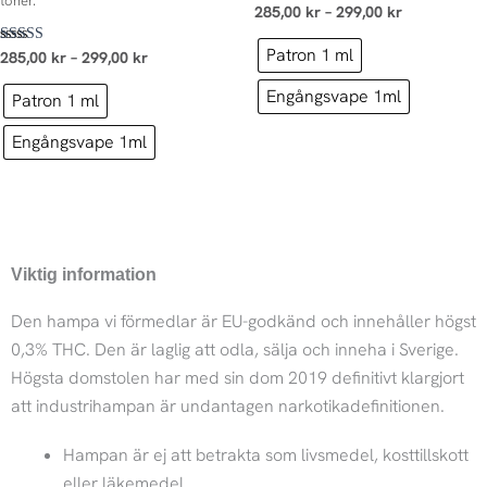
toner.
Betygsatt
285,00
kr
–
299,00
kr
5.00
av 5
Patron 1 ml
Betygsatt
285,00
kr
–
299,00
kr
4.67
av 5
Engångsvape 1ml
Patron 1 ml
Engångsvape 1ml
Viktig information
Den hampa vi förmedlar är EU-godkänd och innehåller högst
0,3% THC. Den är laglig att odla, sälja och inneha i Sverige.
Högsta domstolen har med sin dom 2019 definitivt klargjort
att industrihampan är undantagen narkotikadefinitionen.
Hampan är ej att betrakta som livsmedel, kosttillskott
eller läkemedel