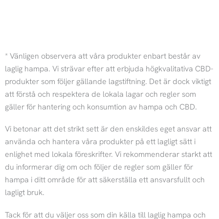
I
F
n
a
* Vänligen observera att våra produkter enbart består av
s
c
laglig hampa. Vi strävar efter att erbjuda högkvalitativa CBD-
produkter som följer gällande lagstiftning. Det är dock viktigt
t
e
att förstå och respektera de lokala lagar och regler som
gäller för hantering och konsumtion av hampa och CBD.
a
b
Vi betonar att det strikt sett är den enskildes eget ansvar att
g
o
använda och hantera våra produkter på ett lagligt sätt i
enlighet med lokala föreskrifter. Vi rekommenderar starkt att
r
o
du informerar dig om och följer de regler som gäller för
hampa i ditt område för att säkerställa ett ansvarsfullt och
a
k
lagligt bruk.
m
Tack för att du väljer oss som din källa till laglig hampa och