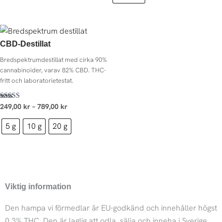
CBD-Destillat
Bredspektrumdestillat med cirka 90%
cannabinoider, varav 82% CBD. THC-
fritt och laboratorietestat.
Betygsatt
249,00
kr
–
789,00
kr
5.00
av 5
5 g
10 g
20 g
Viktig information
Den hampa vi förmedlar är EU-godkänd och innehåller högst
0,3% THC. Den är laglig att odla, sälja och inneha i Sverige.