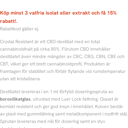
mängd
Köp minst 3 valfria isolat eller extrakt och få 15%
rabatt!.
Rabattkod gäller ej.
Crystal Resistant är ett CBD-destillat med en total
cannabinoidhalt på cirka 80%. Förutom CBD innehåller
destillatet även mindre mängder av CBC, CBG, CBN, CBE och
CBT, vilket ger ett brett cannabinoidprofil. Produkten är
framtagen för stabilitet och förblir flytande vid rumstemperatur
utan att kristallisera.
Destillatet levereras i en 1 ml förfylld doseringsspruta av
borosilikatglas
, utrustad med Luer Lock-fattning. Glaset är
kemiskt resistent och ger god insyn i innehållet. Kolven består
av plast med gummitätning samt metallkomponent i rostfritt stål.
Sprutan levereras med nål för dosering samt en styv