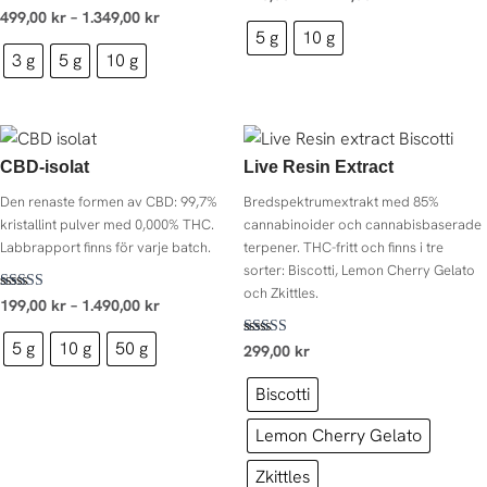
5.00
Betygsatt
499,00
kr
–
1.349,00
kr
av 5
4.83
5 g
10 g
av 5
3 g
5 g
10 g
CBD-isolat
Live Resin Extract
Den renaste formen av CBD: 99,7%
Bredspektrumextrakt med 85%
kristallint pulver med 0,000% THC.
cannabinoider och cannabisbaserade
Labbrapport finns för varje batch.
terpener. THC-fritt och finns i tre
sorter: Biscotti, Lemon Cherry Gelato
och Zkittles.
Betygsatt
199,00
kr
–
1.490,00
kr
4.54
av 5
5 g
10 g
50 g
Betygsatt
299,00
kr
4.50
av 5
Biscotti
Lemon Cherry Gelato
Zkittles