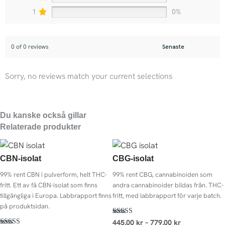
1
0%
0 of 0 reviews
Sorry, no reviews match your current selections
Du kanske också gillar
Prisintervall:
Prisintervall:
Prisintervall:
Prisintervall:
Relaterade produkter
249,00 kr
499,00 kr
199,00 kr
445,00 kr
till
till
till
till
789,00 kr
1.349,00 kr
1.490,00 kr
779,00 kr
CBN-isolat
CBG-isolat
99% rent CBN i pulverform, helt THC-
99% rent CBG, cannabinoiden som
fritt. Ett av få CBN-isolat som finns
andra cannabinoider bildas från. THC-
tillgängliga i Europa. Labbrapport finns
fritt, med labbrapport för varje batch.
på produktsidan.
Betygsatt
445,00
kr
–
779,00
kr