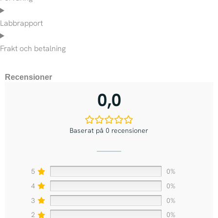
Labbrapport
Frakt och betalning
Recensioner
0,0
Baserat på 0 recensioner
5
0%
4
0%
3
0%
2
0%