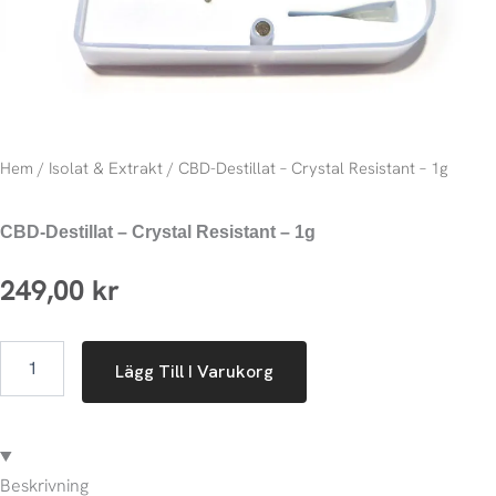
Hem
/
Isolat & Extrakt
/ CBD-Destillat – Crystal Resistant – 1g
CBD-Destillat – Crystal Resistant – 1g
249,00
kr
CBD-
Lägg Till I Varukorg
Destillat
-
Crystal
Resistant
-
1g
Beskrivning