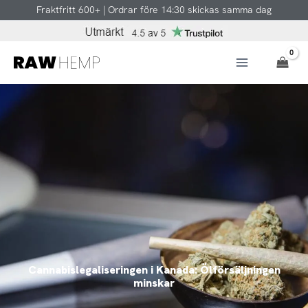
Hoppa
Fraktfritt 600+ | Ordrar före 14:30 skickas samma dag
till
innehåll
Cannabislegaliseringen i Kanada: Ölförsäljningen
minskar