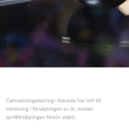
Cannabislegalisering i Kanada har lett till
minskning i försäljningen av öl, medan
spritförsäljningen förblir stabil.