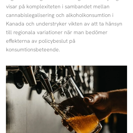
visar på komplexiteten i sambandet mellan
cannabislegalisering och alkoholkonsumtion i
Kanada och understryker vikten av att ta hänsyn
till regionala variationer när man bedömer
effekterna av policybeslut på
konsumtionsbeteende.