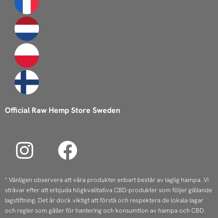
Official Raw Hemp Store Sweden
I
F
n
a
s
c
* Vänligen observera att våra produkter enbart består av laglig hampa. Vi
strävar efter att erbjuda högkvalitativa CBD-produkter som följer gällande
t
e
lagstiftning. Det är dock viktigt att förstå och respektera de lokala lagar
a
b
och regler som gäller för hantering och konsumtion av hampa och CBD.