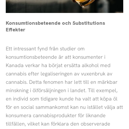
Konsumtionsbeteende och Substitutions
Effekter
Ett intressant fynd från studier om
konsumtionsbeteende är att konsumenter i
Kanada verkar ha börjat ersätta alkohol med
cannabis efter legaliseringen av vuxenbruk av
cannabis. Detta fenomen har lett till en märkbar
minskning i ölförsäljningen i landet. Till exempel,
en individ som tidigare kunde ha valt att köpa öl
för en social sammankomst kan nu istället välja att
konsumera cannabisprodukter för liknande
tillfällen, vilket kan förklara den observerade