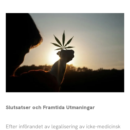
Slutsatser och Framtida Utmaningar
Efter införandet av legalisering av icke-medicinsk