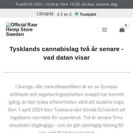
Hoppa
Fraktfritt 600+ | Ordrar före 14:30 skickas samma dag
till
innehåll
Tysklands cannabislag två år senare -
vad datan visar
I Sverige, där narkotikapolitiken är en av Europas
striktaste och legaliseringsdebatten knappt har kommit
igång, är den tyska erfarenheten värd att studera noga.
Den 1 april 2024 blev Tyskland det största EU-landet att
legalisera cannabis för vuxenbruk. Två år senare finns
resultaten tillgängliga – och de gör obehaglig läsning för
alla som förutsåg katastrof.