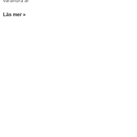
varandra är
Läs mer »