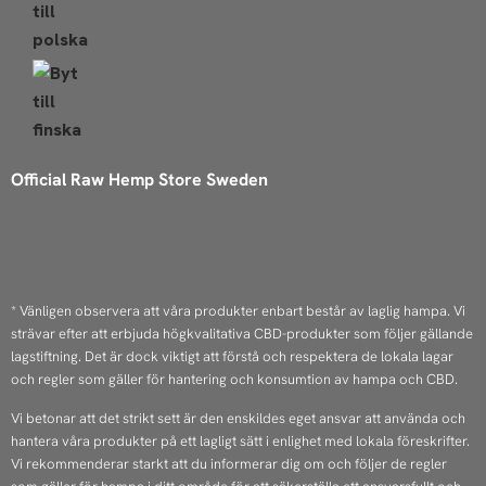
Official Raw Hemp Store Sweden
I
F
n
a
* Vänligen observera att våra produkter enbart består av laglig hampa. Vi
strävar efter att erbjuda högkvalitativa CBD-produkter som följer gällande
s
c
lagstiftning. Det är dock viktigt att förstå och respektera de lokala lagar
och regler som gäller för hantering och konsumtion av hampa och CBD.
t
e
Vi betonar att det strikt sett är den enskildes eget ansvar att använda och
hantera våra produkter på ett lagligt sätt i enlighet med lokala föreskrifter.
a
b
Vi rekommenderar starkt att du informerar dig om och följer de regler