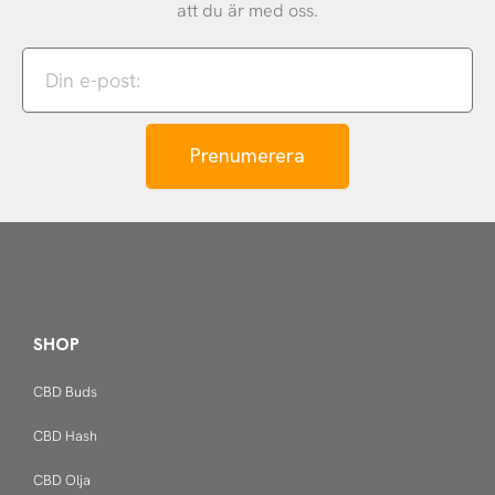
att du är med oss.
Din
e-
post:
Prenumerera
SHOP
CBD Buds
CBD Hash
CBD Olja