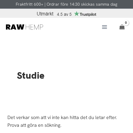
Sök
Hoppa
Fraktfritt 600+ | Ordrar före 14:30 skickas samma dag
efter:
till
innehåll
Studie
Det verkar som att vi inte kan hitta det du letar efter.
Prova att göra en sökning.