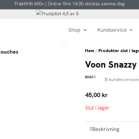
Fraktfritt 600+ | Ordrar före 14:30 skickas samma dag
Shop
Kundservice
Hem
/
Produkter slut i lag
Voon Snazzy 
(
5
kundrecensione
Betygsatt
5
4.20
av 5
baserat på
kundrecensioner
45,00
kr
Slut i lager
Beskrivning