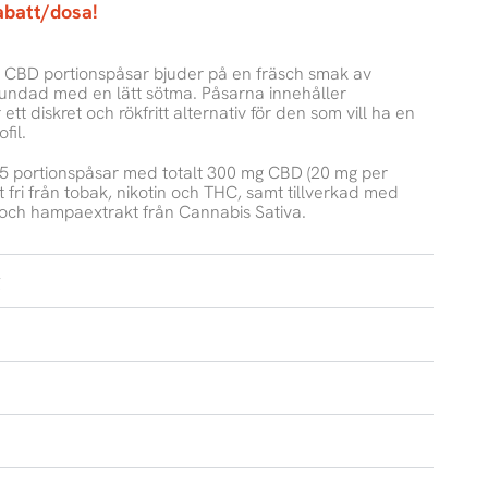
abatt/dosa!
 CBD portionspåsar bjuder på en fräsch smak av
undad med en lätt sötma. Påsarna innehåller
ett diskret och rökfritt alternativ för den som vill ha en
fil.
15 portionspåsar med totalt 300 mg CBD (20 mg per
t fri från tobak, nikotin och THC, samt tillverkad med
och hampaextrakt från Cannabis Sativa.
g