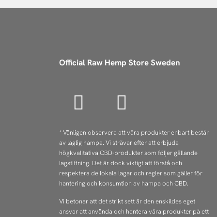
Official Raw Hemp Store Sweden
I
F
n
a
s
c
* Vänligen observera att våra produkter enbart består
av laglig hampa. Vi strävar efter att erbjuda
t
e
högkvalitativa CBD-produkter som följer gällande
a
b
lagstiftning. Det är dock viktigt att förstå och
respektera de lokala lagar och regler som gäller för
g
o
hantering och konsumtion av hampa och CBD.
r
o
Vi betonar att det strikt sett är den enskildes eget
ansvar att använda och hantera våra produkter på ett