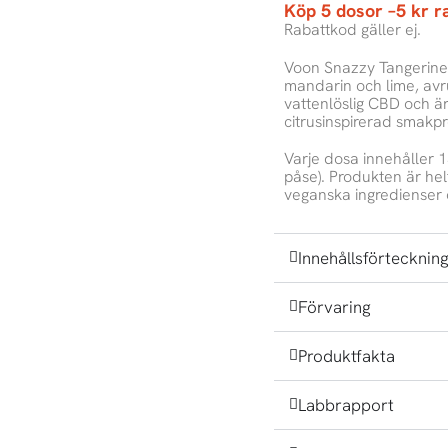
Köp 5 dosor –5 kr r
Rabattkod gäller ej.
Voon Snazzy Tangerine
mandarin och lime, avr
vattenlöslig CBD och är 
citrusinspirerad smakpro
Varje dosa innehåller 
påse). Produkten är hel
veganska ingredienser 
Innehållsförtecknin
Förvaring
Produktfakta
Labbrapport