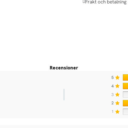
Frakt och betalning
Recensioner
5
4
3
2
1