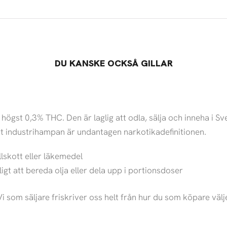
DU KANSKE OCKSÅ GILLAR
gst 0,3% THC. Den är laglig att odla, sälja och inneha i Sv
tt industrihampan är undantagen narkotikadefinitionen.
lskott eller läkemedel
igt att bereda olja eller dela upp i portionsdoser
 som säljare friskriver oss helt från hur du som köpare välj