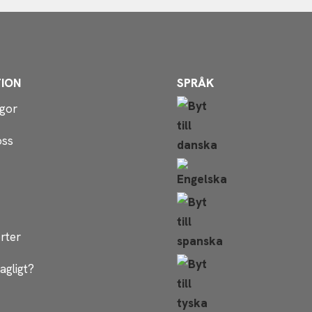
ION
SPRÅK
ågor
oss
rter
agligt?