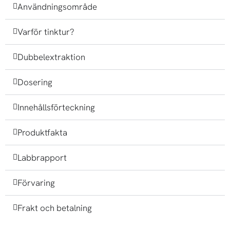
Användningsområde
Varför tinktur?
Dubbelextraktion
Dosering
Innehållsförteckning
Produktfakta
Labbrapport
Förvaring
Frakt och betalning