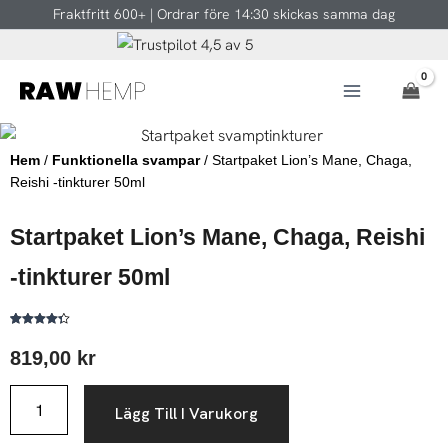
Hoppa
Fraktfritt 600+ | Ordrar före 14:30 skickas samma dag
till
innehåll
Hem
/
Funktionella svampar
/ Startpaket Lion’s Mane, Chaga,
Reishi -tinkturer 50ml
Startpaket Lion’s Mane, Chaga, Reishi
-tinkturer 50ml
Betygsatt
6
4.33
av 5
819,00
kr
baserat
på
kundrecensioner
Startpaket
Lägg Till I Varukorg
Lion’s
Mane,