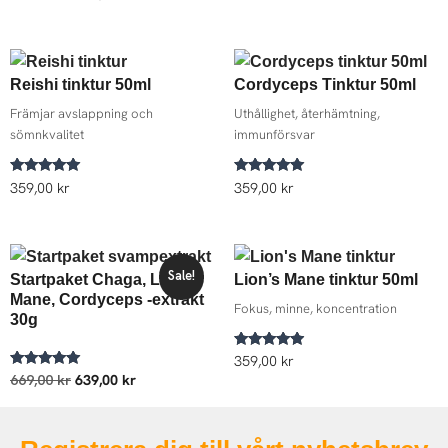
5.00
av 5
Reishi tinktur 50ml
Cordyceps Tinktur 50ml
Främjar avslappning och
Uthållighet, återhämtning,
sömnkvalitet
immunförsvar
Betygsatt
Betygsatt
359,00
kr
359,00
kr
5.00
5.00
av 5
av 5
Det
Det
ursprungliga
nuvarande
Sale!
Startpaket Chaga, Lion’s
Lion’s Mane tinktur 50ml
priset
priset
Mane, Cordyceps -extrakt
var:
är:
Fokus, minne, koncentration
30g
669,00 kr.
639,00 kr.
Betygsatt
359,00
kr
4.75
Betygsatt
669,00
kr
639,00
kr
av 5
5.00
av 5