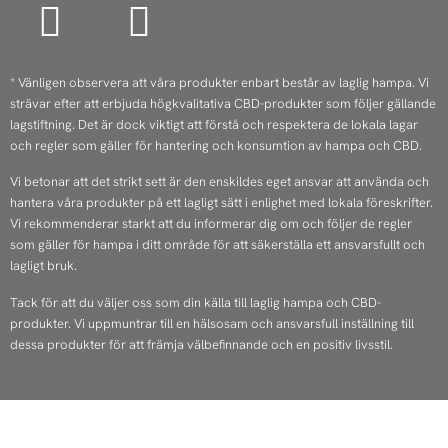
I
F
n
a
s
c
* Vänligen observera att våra produkter enbart består av laglig hampa. Vi
strävar efter att erbjuda högkvalitativa CBD-produkter som följer gällande
t
e
lagstiftning. Det är dock viktigt att förstå och respektera de lokala lagar
och regler som gäller för hantering och konsumtion av hampa och CBD.
a
b
Vi betonar att det strikt sett är den enskildes eget ansvar att använda och
g
o
hantera våra produkter på ett lagligt sätt i enlighet med lokala föreskrifter.
Vi rekommenderar starkt att du informerar dig om och följer de regler
r
o
som gäller för hampa i ditt område för att säkerställa ett ansvarsfullt och
lagligt bruk.
a
k
Tack för att du väljer oss som din källa till laglig hampa och CBD-
m
produkter. Vi uppmuntrar till en hälsosam och ansvarsfull inställning till
dessa produkter för att främja välbefinnande och en positiv livsstil.