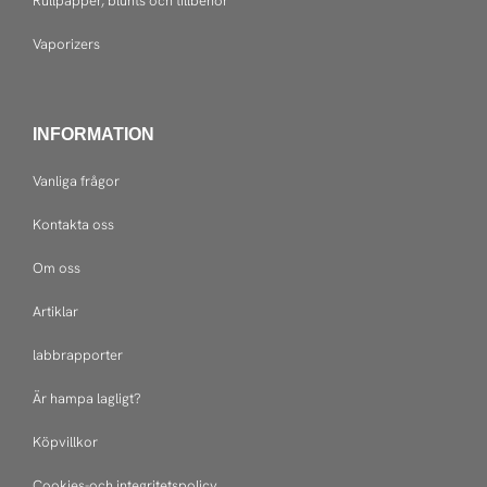
Rullpapper, blunts och tillbehör
Vaporizers
INFORMATION
Vanliga frågor
Kontakta oss
Om oss
Artiklar
labbrapporter
Är hampa lagligt?
Köpvillkor
Cookies-och integritetspolicy