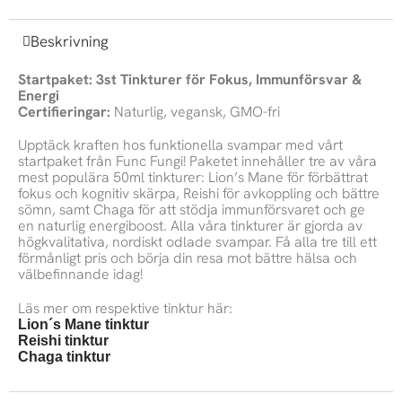
Chaga,
Reishi
Beskrivning
-
tinkturer
50ml
Startpaket: 3st Tinkturer för Fokus, Immunförsvar &
Energi
mängd
Certifieringar:
Naturlig, vegansk, GMO-fri
Upptäck kraften hos funktionella svampar med vårt
startpaket från Func Fungi! Paketet innehåller tre av våra
mest populära 50ml tinkturer: Lion’s Mane för förbättrat
fokus och kognitiv skärpa, Reishi för avkoppling och bättre
sömn, samt Chaga för att stödja immunförsvaret och ge
en naturlig energiboost. Alla våra tinkturer är gjorda av
högkvalitativa, nordiskt odlade svampar. Få alla tre till ett
förmånligt pris och börja din resa mot bättre hälsa och
välbefinnande idag!
Läs mer om respektive tinktur här:
Lion´s Mane tinktur
Reishi tinktur
Chaga tinktur