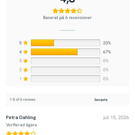
Baserat på 6 recensioner
5
33%
4
67%
3
0%
2
0%
1
0%
1-5 of 6 reviews
Petra Dahling
juli 15, 2026
Verifierad ägare