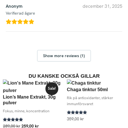
Anonym
december 31, 2025
Verifierad ägare
Show more reviews (1)
DU KANSKE OCKSÅ GILLAR
Det
Det
ursprungliga
nuvarande
Sale!
Chaga tinktur 50ml
priset
priset
Lion’s Mane Extrakt, 30g
var:
är:
Rik på antioxidanter, stärker
289,00 kr.
259,00 kr.
pulver
immunförsvaret
Fokus, minne, koncentration
Betygsatt
359,00
kr
5.00
Betygsatt
289,00
kr
259,00
kr
av 5