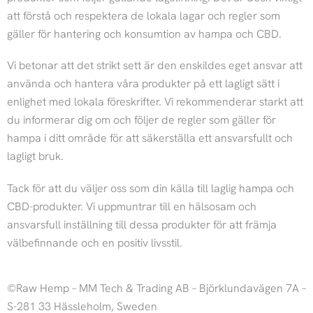
t
e
att förstå och respektera de lokala lagar och regler som
gäller för hantering och konsumtion av hampa och CBD.
a
b
Vi betonar att det strikt sett är den enskildes eget ansvar att
g
o
använda och hantera våra produkter på ett lagligt sätt i
enlighet med lokala föreskrifter. Vi rekommenderar starkt att
r
o
du informerar dig om och följer de regler som gäller för
hampa i ditt område för att säkerställa ett ansvarsfullt och
a
k
lagligt bruk.
m
Tack för att du väljer oss som din källa till laglig hampa och
CBD-produkter. Vi uppmuntrar till en hälsosam och
ansvarsfull inställning till dessa produkter för att främja
välbefinnande och en positiv livsstil.
©Raw Hemp – MM Tech & Trading AB – Björklundavägen 7A –
S-281 33 Hässleholm, Sweden