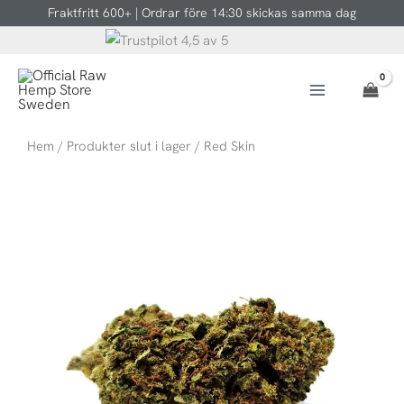
Hoppa
Fraktfritt 600+ | Ordrar före 14:30 skickas samma dag
till
innehåll
Hem
/
Produkter slut i lager
/ Red Skin