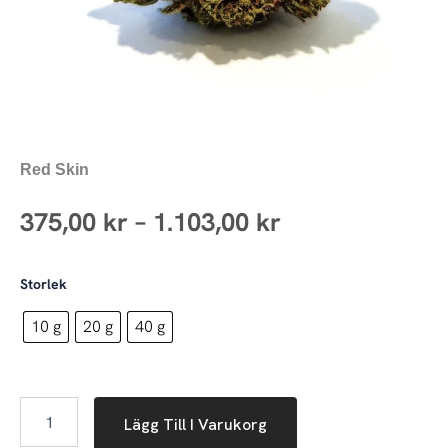
Red Skin
Prisintervall:
375,00
kr
–
1.103,00
kr
375,00 kr
Red
Storlek
till
Skin
mängd
10 g
20 g
40 g
1.103,00 kr
Lägg Till I Varukorg