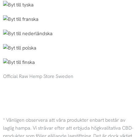
Official Raw Hemp Store Sweden
I
F
n
a
* Vänligen observera att våra produkter enbart består av
s
c
laglig hampa. Vi strävar efter att erbjuda högkvalitativa CBD-
produkter som följer gällande lagstiftning. Det är dock viktigt