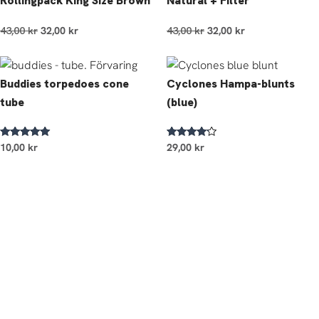
Rollingpack King Size Brown
Natural + Filter
43,00
kr
32,00
kr
43,00
kr
32,00
kr
Buddies torpedoes cone
Cyclones Hampa-blunts
tube
(blue)
Betygsatt
Betygsatt
10,00
kr
29,00
kr
4.80
4.00
av 5
av 5