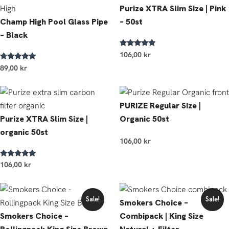
Purize XTRA Slim Size | Pink
Champ High Pool Glass Pipe
– 50st
– Black
Betygsatt
106,00
kr
5.00
Betygsatt
av 5
89,00
kr
4.83
av 5
PURIZE Regular Size |
Purize XTRA Slim Size |
Organic 50st
organic 50st
106,00
kr
Betygsatt
106,00
kr
5.00
av 5
Det
Det
Det
Det
ursprungliga
nuvarande
ursprungliga
nuvarande
Sale!
Sale!
Smokers Choice –
priset
priset
priset
priset
var:
är:
var:
är:
Smokers Choice –
Combipack | King Size
43,00 kr.
32,00 kr.
43,00 kr.
32,00 kr.