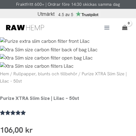
Hoppa
Fraktfritt 600+ | Ordrar före 14:30 skickas samma dag
till
innehåll
Hem
/
Rullpapper, blunts och tillbehör
/ Purize XTRA Slim Size |
Lilac – 50st
Purize XTRA Slim Size | Lilac – 50st
Betygsatt
1
5.00
av 5
106,00
kr
baserat på
kundrecension