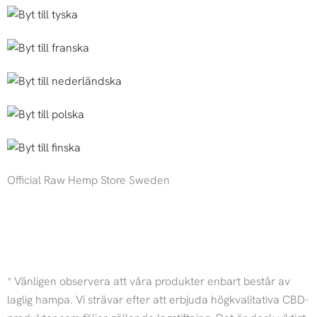
Official Raw Hemp Store Sweden
I
F
n
a
* Vänligen observera att våra produkter enbart består av
s
c
laglig hampa. Vi strävar efter att erbjuda högkvalitativa CBD-