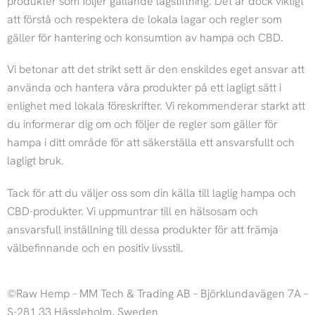
produkter som följer gällande lagstiftning. Det är dock viktigt
t
e
att förstå och respektera de lokala lagar och regler som
gäller för hantering och konsumtion av hampa och CBD.
a
b
Vi betonar att det strikt sett är den enskildes eget ansvar att
g
o
använda och hantera våra produkter på ett lagligt sätt i
enlighet med lokala föreskrifter. Vi rekommenderar starkt att
r
o
du informerar dig om och följer de regler som gäller för
hampa i ditt område för att säkerställa ett ansvarsfullt och
a
k
lagligt bruk.
m
Tack för att du väljer oss som din källa till laglig hampa och
CBD-produkter. Vi uppmuntrar till en hälsosam och
ansvarsfull inställning till dessa produkter för att främja
välbefinnande och en positiv livsstil.
©Raw Hemp – MM Tech & Trading AB – Björklundavägen 7A –
S-281 33 Hässleholm, Sweden