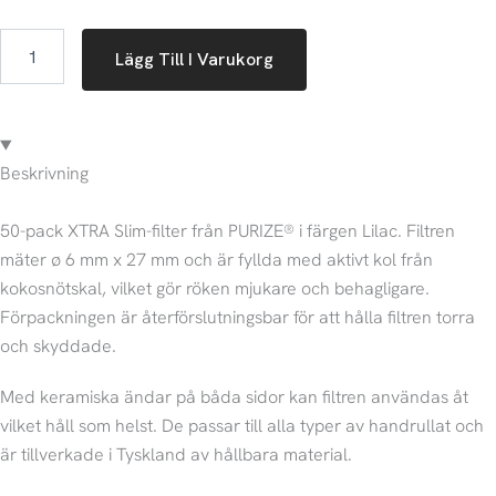
Purize
Lägg Till I Varukorg
XTRA
Slim
Size
|
Lilac
-
Beskrivning
50st
mängd
50-pack XTRA Slim-filter från PURIZE® i färgen Lilac. Filtren
mäter ø 6 mm x 27 mm och är fyllda med aktivt kol från
kokosnötskal, vilket gör röken mjukare och behagligare.
Förpackningen är återförslutningsbar för att hålla filtren torra
och skyddade.
Med keramiska ändar på båda sidor kan filtren användas åt
vilket håll som helst. De passar till alla typer av handrullat och
är tillverkade i Tyskland av hållbara material.