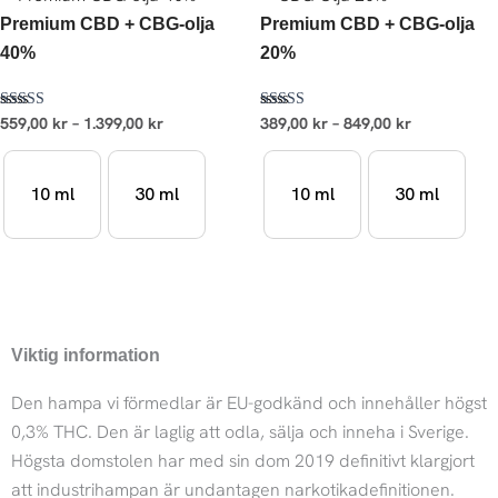
559,00 kr
389,00 kr
Premium CBD + CBG-olja
Premium CBD + CBG-olja
till
till
1.399,00 kr
849,00 kr
40%
20%
Betygsatt
Betygsatt
559,00
kr
–
1.399,00
kr
389,00
kr
–
849,00
kr
4.83
4.64
av 5
av 5
10 ml
30 ml
10 ml
30 ml
Viktig information
Den hampa vi förmedlar är EU-godkänd och innehåller högst
0,3% THC. Den är laglig att odla, sälja och inneha i Sverige.
Högsta domstolen har med sin dom 2019 definitivt klargjort
att industrihampan är undantagen narkotikadefinitionen.