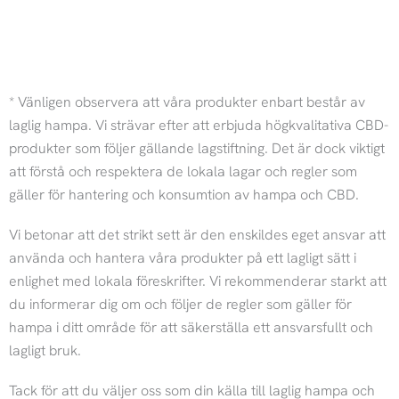
I
F
n
a
* Vänligen observera att våra produkter enbart består av
s
c
laglig hampa. Vi strävar efter att erbjuda högkvalitativa CBD-
produkter som följer gällande lagstiftning. Det är dock viktigt
t
e
att förstå och respektera de lokala lagar och regler som
gäller för hantering och konsumtion av hampa och CBD.
a
b
Vi betonar att det strikt sett är den enskildes eget ansvar att
g
o
använda och hantera våra produkter på ett lagligt sätt i
enlighet med lokala föreskrifter. Vi rekommenderar starkt att
r
o
du informerar dig om och följer de regler som gäller för
hampa i ditt område för att säkerställa ett ansvarsfullt och
a
k
lagligt bruk.
m
Tack för att du väljer oss som din källa till laglig hampa och