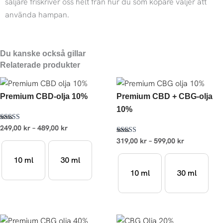
säljare friskriver oss helt från hur du som köpare väljer att
använda hampan.
Du kanske också gillar
Relaterade produkter
Prisintervall:
Prisintervall
249,00 kr
319,00 kr
Premium CBD-olja 10%
Premium CBD + CBG-olja
till
till
489,00 kr
599,00 kr
10%
Betygsatt
249,00
kr
–
489,00
kr
4.77
av 5
Betygsatt
319,00
kr
–
599,00
kr
4.50
av 5
10 ml
30 ml
10 ml
30 ml
Prisintervall:
Prisintervall