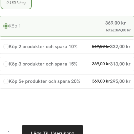
0,185 kr/mg
mängd
369,00
kr
Köp 1
Total:
369,00
kr
Köp 2 produkter och spara 10%
332,00
kr
369,00
kr
Köp 3 produkter och spara 15%
313,00
kr
369,00
kr
Köp 5+ produkter och spara 20%
295,00
kr
369,00
kr
Lägg Till I Varukorg