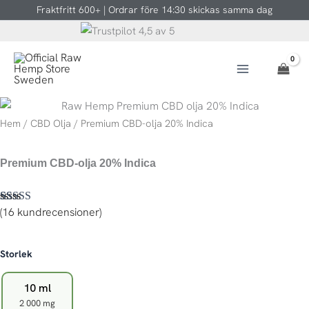
Hoppa
Fraktfritt 600+ | Ordrar före 14:30 skickas samma dag
till
innehåll
Hem
/
CBD Olja
/ Premium CBD-olja 20% Indica
Premium CBD-olja 20% Indica
(
16
kundrecensioner)
Betygsatt
16
4.81
av 5
baserat på
kundrecensioner
Premium
Storlek
CBD-
olja
10 ml
20%
2 000 mg
Indica