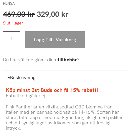
RENSA
469,00
kr
329,00
kr
Slut i lager
Lägg Till I Varukorg
Du har väl inte glömt dina
tillbehör
?
Beskrivning
Köp minst 3st Buds och få 15% rabatt!
Rabattkod gäller ej.
Pink Panther är en växthusodlad CBD-blomma från
Italien med en cannabinoidhalt på 14–16 %. Sorten har
stora, täta toppar med mörkgrön färg, rikligt med pistiller
och ett synligt lager av trikomer som ger ett frostigt
intryck.