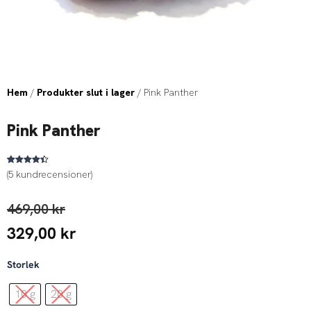
Hem
/
Produkter slut i lager
/ Pink Panther
Pink Panther
Betygsatt
5
(
5
kundrecensioner)
4.40
av 5
baserat
på
kundrecensioner
469,00
kr
329,00
kr
Pink
Storlek
Panther
mängd
10 g
20 g