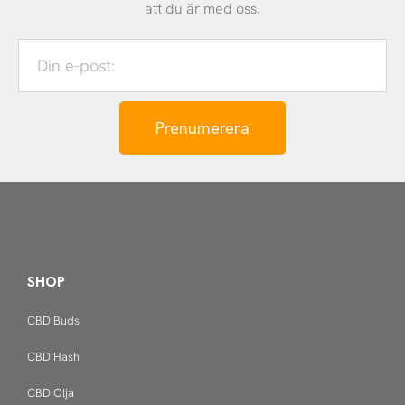
att du är med oss.
Din
e-
post:
Prenumerera
SHOP
CBD Buds
CBD Hash
CBD Olja