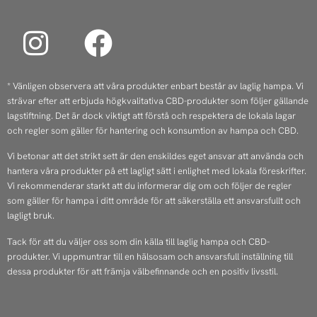
I
F
n
a
s
c
* Vänligen observera att våra produkter enbart består av laglig hampa. Vi
strävar efter att erbjuda högkvalitativa CBD-produkter som följer gällande
t
e
lagstiftning. Det är dock viktigt att förstå och respektera de lokala lagar
a
b
och regler som gäller för hantering och konsumtion av hampa och CBD.
Vi betonar att det strikt sett är den enskildes eget ansvar att använda och
g
o
hantera våra produkter på ett lagligt sätt i enlighet med lokala föreskrifter.
r
o
Vi rekommenderar starkt att du informerar dig om och följer de regler
som gäller för hampa i ditt område för att säkerställa ett ansvarsfullt och
a
k
lagligt bruk.
Tack för att du väljer oss som din källa till laglig hampa och CBD-
m
produkter. Vi uppmuntrar till en hälsosam och ansvarsfull inställning till
dessa produkter för att främja välbefinnande och en positiv livsstil.