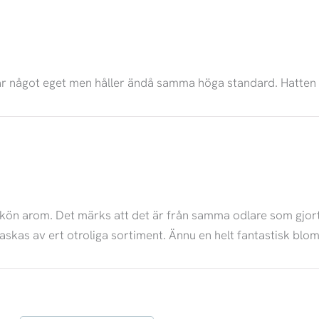
a har något eget men håller ändå samma höga standard. Hatten 
t skön arom. Det märks att det är från samma odlare som gjor
rraskas av ert otroliga sortiment. Ännu en helt fantastisk blo