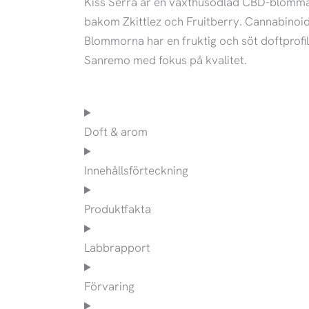
Kiss Serra är en växthusodlad CBD-blomma
bakom Zkittlez och Fruitberry. Cannabinoid
Blommorna har en fruktig och söt doftprofil
Sanremo med fokus på kvalitet.
Doft & arom
Innehållsförteckning
Produktfakta
Labbrapport
Förvaring