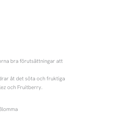
na bra förutsättningar att
rar åt det söta och fruktiga
lez och Fruitberry.