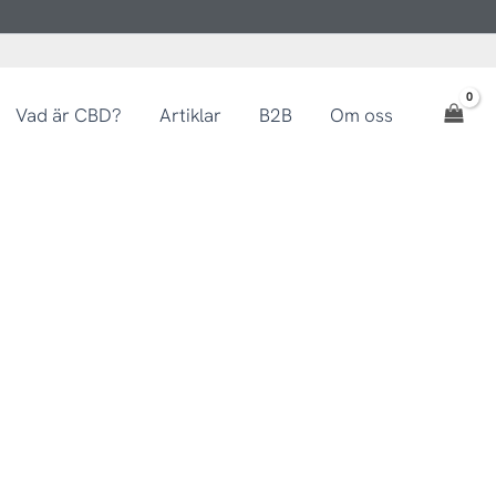
Vad är CBD?
Artiklar
B2B
Om oss
tervall:
0 kr