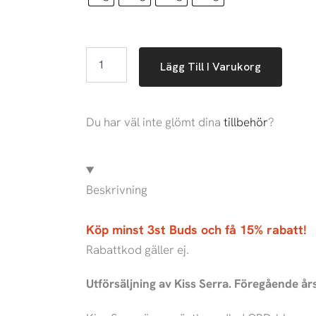
1.219
Lägg Till I Varukorg
Du har väl inte glömt dina
tillbehör
?
Beskrivning
Köp minst 3st Buds och få 15% rabatt!
Rabattkod gäller ej.
Utförsäljning av Kiss Serra. Föregående år