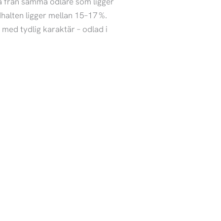
 från samma odlare som ligger
halten ligger mellan 15–17 %.
 med tydlig karaktär – odlad i