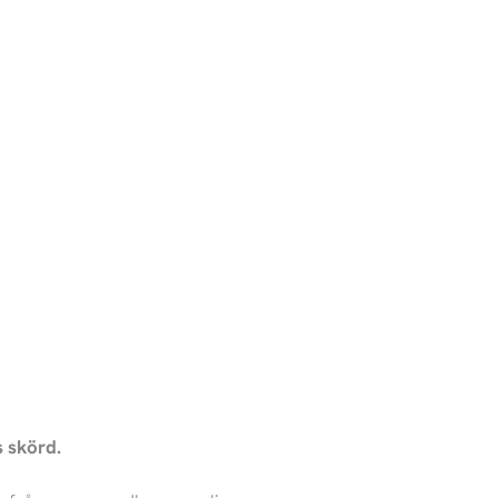
,00 kr
s skörd.