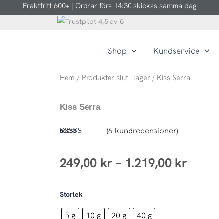
Fraktfritt 600+ | Ordrar före 14:30 skickas samma dag
Shop
Kundservice
Hem
/
Produkter slut i lager
/ Kiss Serra
Kiss Serra
(
6
kundrecensioner)
Betygsatt
6
4.83
av 5
Prisin
249,00
kr
–
1.219,00
kr
baserat på
kundrecensioner
249,0
Kiss
Storlek
till
Serra
mängd
5 g
10 g
20 g
40 g