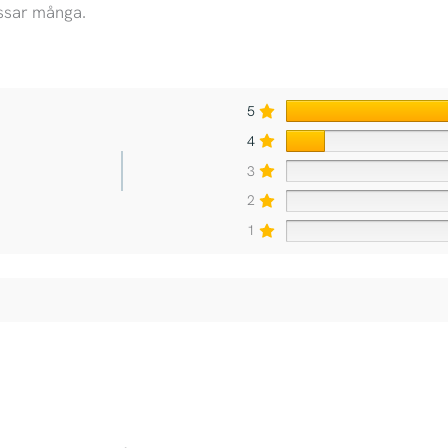
assar många.
5
4
3
2
1