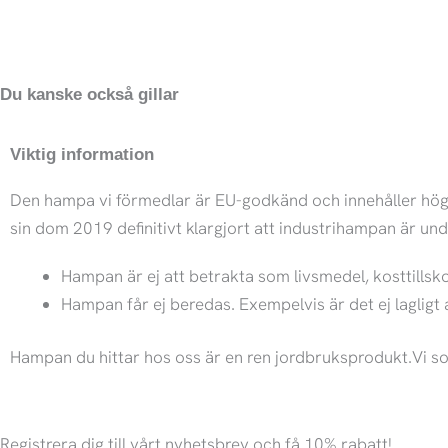
Du kanske också gillar
Viktig information
Den hampa vi förmedlar är EU-godkänd och innehåller högst
sin dom 2019 definitivt klargjort att industrihampan är un
Hampan är ej att betrakta som livsmedel, kosttillsko
Hampan får ej beredas. Exempelvis är det ej lagligt 
Hampan du hittar hos oss är en ren jordbruksprodukt.Vi so
Registrera dig till vårt nyhetsbrev och få 10% rabatt!