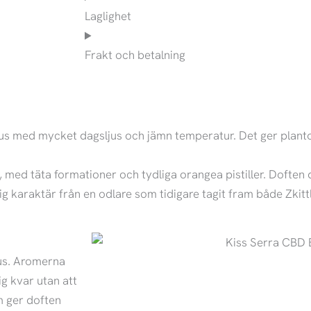
Laglighet
Frakt och betalning
s med mycket dagsljus och jämn temperatur. Det ger plantor
d täta formationer och tydliga orangea pistiller. Doften d
g karaktär från en odlare som tidigare tagit fram både Zkitt
kus. Aromerna
ig kvar utan att
om ger doften