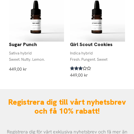
Sugar Punch
Girl Scout Cookies
Sativa hybrid
Indica hybrid
Sweet. Nutty. Lemon.
Fresh. Pungent. Sweet
449,00
kr
Betygsatt
449,00
kr
3.00
av 5
Registrera dig till vårt nyhetsbrev
och få 10% rabatt!
Registrera dig för vårt exklusiva nyhetsbrev och få mer än