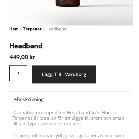
Hem
/
Terpener
/ Headband
Headband
449,00
kr
Headband
Lägg Till I Varukorg
mängd
Beskrivning
Cannabis-terpenprofilen Headband från Nordic
Terpenes är idealisk för att lägga till arom och smak
till alla typer av vape-produkter.
Terpenprofilen har tydliga syrliga toner av lime som