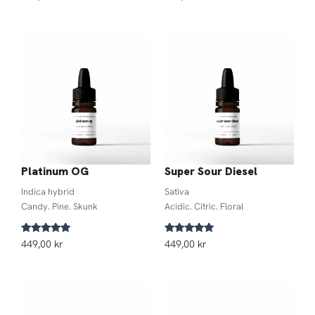
Platinum OG
Super Sour Diesel
Indica hybrid
Sativa
Candy. Pine. Skunk
Acidic. Citric. Floral
Betygsatt
Betygsatt
449,00
kr
449,00
kr
5.00
5.00
av 5
av 5