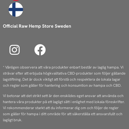
Official Raw Hemp Store Sweden
I
F
n
a
s
c
* Vänligen observera att våra produkter enbart består av laglig hampa. Vi
strävar efter att erbjuda högkvalitativa CBD-produkter som följer gällande
t
e
lagstiftning. Det är dock viktigt att förstå och respektera de lokala lagar
a
b
och regler som gäller för hantering och konsumtion av hampa och CBD.
Vi betonar att det strikt sett är den enskildes eget ansvar att använda och
g
o
hantera våra produkter på ett lagligt sätt i enlighet med lokala föreskrifter.
r
o
Vi rekommenderar starkt att du informerar dig om och följer de regler
som gäller för hampa i ditt område för att säkerställa ett ansvarsfullt och
a
k
lagligt bruk.