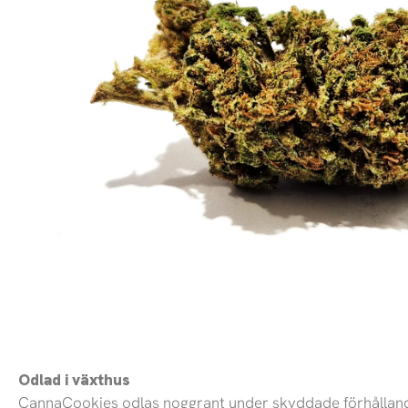
Odlad i växthus
CannaCookies odlas noggrant under skyddade förhållanden i