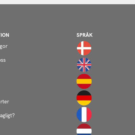
ION
SPRÅK
ågor
oss
rter
agligt?