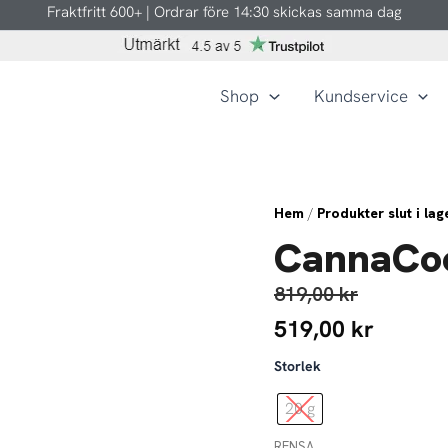
Fraktfritt 600+ | Ordrar före 14:30 skickas samma dag
Shop
Kundservice
Hem
/
Produkter slut i lag
CannaCo
819,00
kr
519,00
kr
CannaCookies
Storlek
mängd
20 g
RENSA