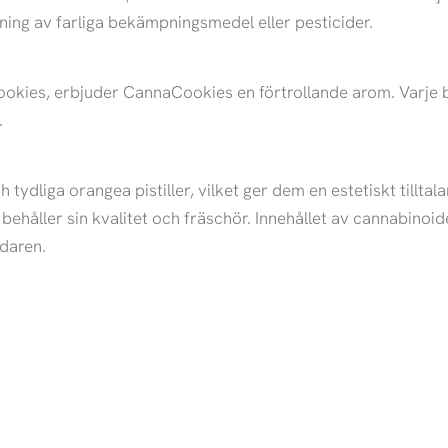
ing av farliga bekämpningsmedel eller pesticider.
ookies, erbjuder CannaCookies en förtrollande arom. Varje b
.
tydliga orangea pistiller, vilket ger dem en estetiskt till
 behåller sin kvalitet och fräschör. Innehållet av cannabino
ndaren.