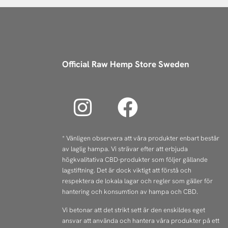
Official Raw Hemp Store Sweden
I
F
n
a
s
c
* Vänligen observera att våra produkter enbart består
av laglig hampa. Vi strävar efter att erbjuda
t
e
högkvalitativa CBD-produkter som följer gällande
a
b
lagstiftning. Det är dock viktigt att förstå och
respektera de lokala lagar och regler som gäller för
g
o
hantering och konsumtion av hampa och CBD.
r
o
Vi betonar att det strikt sett är den enskildes eget
ansvar att använda och hantera våra produkter på ett