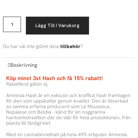
Lägg Till I Varukorg
Du har väl inte glömt dina
tillbehör
?
Beskrivning
Köp minst 3st Hash och få 15% rabatt!
Rabattkod gäller ej.
Amnesia Hash är en exklusiv och kraftfull hash framtagen
för den som uppskattar genuin kvalitet. Den är tillverkad
av samma erfarna producent som Le Mousseux,
Nepalese och Beldia – känd för sin noggranna
hantverkstradition där de står för hela produktionen, från
planta till färdigt kief.
Med en cannabinoidhalt på hela 49% erbjuder Amnesia