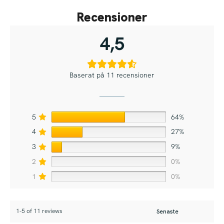
Recensioner
4,5
Baserat på 11 recensioner
5
64%
4
27%
3
9%
2
0%
1
0%
1-5 of 11 reviews