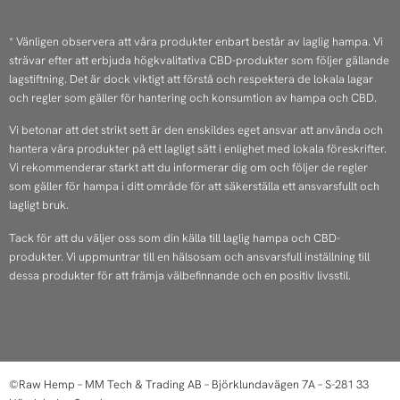
n
a
s
c
* Vänligen observera att våra produkter enbart består av laglig hampa. Vi
strävar efter att erbjuda högkvalitativa CBD-produkter som följer gällande
t
e
lagstiftning. Det är dock viktigt att förstå och respektera de lokala lagar
a
b
och regler som gäller för hantering och konsumtion av hampa och CBD.
Vi betonar att det strikt sett är den enskildes eget ansvar att använda och
g
o
hantera våra produkter på ett lagligt sätt i enlighet med lokala föreskrifter.
r
o
Vi rekommenderar starkt att du informerar dig om och följer de regler
som gäller för hampa i ditt område för att säkerställa ett ansvarsfullt och
a
k
lagligt bruk.
Tack för att du väljer oss som din källa till laglig hampa och CBD-
m
produkter. Vi uppmuntrar till en hälsosam och ansvarsfull inställning till
dessa produkter för att främja välbefinnande och en positiv livsstil.
©Raw Hemp – MM Tech & Trading AB – Björklundavägen 7A – S-281 33