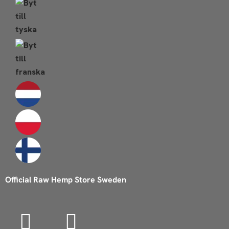
Official Raw Hemp Store Sweden
I
F