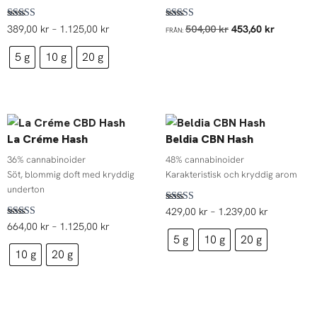
Betygsatt
Betygsatt
389,00
kr
–
1.125,00
kr
504,00
kr
453,60
kr
FRÅN:
4.88
4.75
av 5
av 5
5 g
10 g
20 g
Prisintervall:
Prisinterval
664,00 kr
429,00 kr
La Créme Hash
Beldia CBN Hash
till
till
1.125,00 kr
1.239,00 k
36% cannabinoider
48% cannabinoider
Söt, blommig doft med kryddig
Karakteristisk och kryddig arom
underton
Betygsatt
429,00
kr
–
1.239,00
kr
4.78
Betygsatt
664,00
kr
–
1.125,00
kr
av 5
4.00
5 g
10 g
20 g
av 5
10 g
20 g