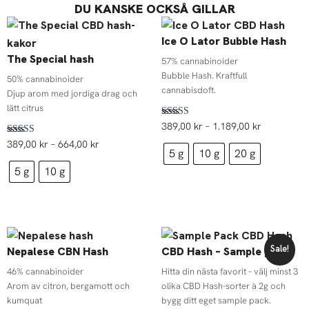
DU KANSKE OCKSÅ GILLAR
Prisintervall:
Prisinterval
389,00 kr
389,00 kr
Ice O Lator Bubble Hash
till
till
The Special hash
664,00 kr
1.189,00 k
57% cannabinoider
Bubble Hash. Kraftfull
50% cannabinoider
cannabisdoft.
Djup arom med jordiga drag och
lätt citrus
Betygsatt
389,00
kr
–
1.189,00
kr
4.82
Betygsatt
av 5
389,00
kr
–
664,00
kr
4.69
5 g
10 g
20 g
av 5
5 g
10 g
Prisintervall:
Det
Det
389,00 kr
ursprungliga
nuvaran
Sale!
Nepalese CBN Hash
CBD Hash – Sample pack
till
priset
priset
1.125,00 kr
var:
är:
46% cannabinoider
Hitta din nästa favorit – välj minst 3
504,00 kr.
453,60 kr
Arom av citron, bergamott och
olika CBD Hash-sorter à 2g och
kumquat
bygg ditt eget sample pack.