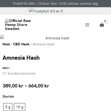
Hoppa
Fraktfritt 600+ | Ordrar före 14:30 skickas samma dag
till
innehåll
Hem
/
CBD Hash
/ Amnesia Hash
Amnesia Hash
Betygsatt
11
(
11
kundrecensioner)
4.55
av 5
baserat på
kundrecensioner
Prisintervall:
389,00
kr
–
664,00
kr
389,00 kr
Amnesia
Storlek
Hash
till
mängd
5 g
10 g
664,00 kr