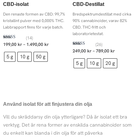
199,00 kr
249,00 kr
CBD-isolat
CBD-Destillat
till
till
1.490,00 kr
789,00 kr
Den renaste formen av CBD: 99,7%
Bredspektrumdestillat med cirka
kristallint pulver med 0,000% THC.
90% cannabinoider, varav 82%
Labbrapport finns för varje batch.
CBD. THC-fritt och
laboratorietestat.
(14)
Betygsatt
199,00
kr
–
1.490,00
kr
(26)
4.57
Betygsatt
249,00
kr
–
789,00
kr
av 5
5.00
5 g
10 g
50 g
av 5
5 g
10 g
20 g
Använd isolat för att finjustera din olja
Vill du skräddarsy din olja ytterligare? Då är isolat ett bra
verktyg. Det är rena former av enskilda cannabinoider som
du enkelt kan blanda i din olja för att påverka