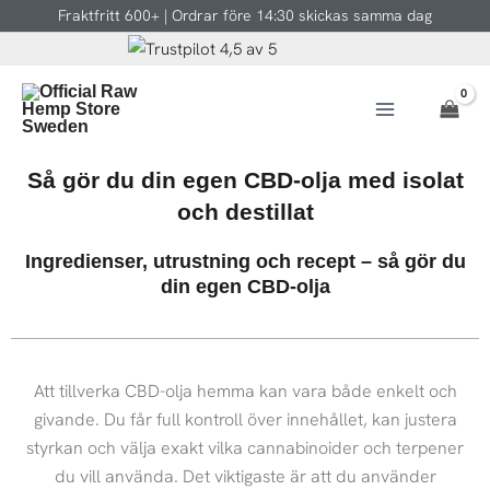
Hoppa
Fraktfritt 600+ | Ordrar före 14:30 skickas samma dag
till
innehåll
Så gör du din egen CBD-olja med isolat
och destillat
Ingredienser, utrustning och recept – så gör du
din egen CBD-olja
Att tillverka CBD-olja hemma kan vara både enkelt och
givande. Du får full kontroll över innehållet, kan justera
styrkan och välja exakt vilka cannabinoider och terpener
du vill använda. Det viktigaste är att du använder