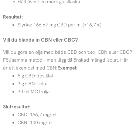
Häll över i en mörk glasflaska
Resultat:
Styrka: 166,67 mg CBD per ml (≈16,7 %)
Vill du blanda in CBN eller CBG?
Vill du göra en olja med både CBD och t.ex. CBN eller CBG?
Följ samma metod – men lägg till önskad mängd isolat. Här
är ett exempel med CBN:
Exempel:
5 g CBD-destillat
3 g CBN-isolat
30 ml MCT-olja
Slutresultat:
CBD: 166,7 mg/ml
CBN: 100 mg/ml