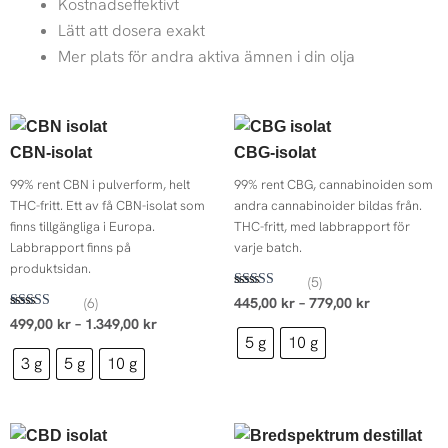
Kostnadseffektivt
Lätt att dosera exakt
Mer plats för andra aktiva ämnen i din olja
Prisintervall:
Prisintervall
499,00 kr
445,00 kr
CBN-isolat
CBG-isolat
till
till
1.349,00 kr
779,00 kr
99% rent CBN i pulverform, helt
99% rent CBG, cannabinoiden som
THC-fritt. Ett av få CBN-isolat som
andra cannabinoider bildas från.
finns tillgängliga i Europa.
THC-fritt, med labbrapport för
Labbrapport finns på
varje batch.
produktsidan.
(5)
Betygsatt
(6)
445,00
kr
–
779,00
kr
5.00
Betygsatt
499,00
kr
–
1.349,00
kr
av 5
4.83
5 g
10 g
av 5
3 g
5 g
10 g
Prisintervall:
Prisintervall