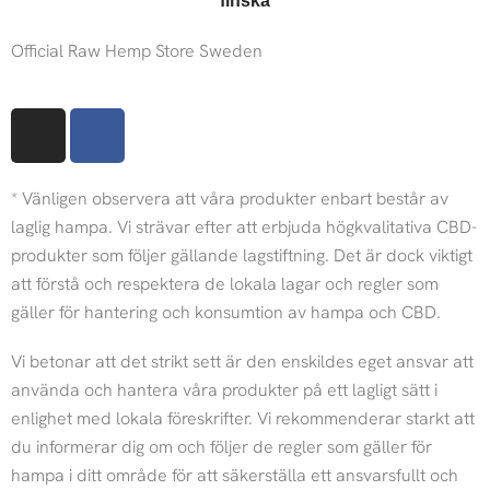
Official Raw Hemp Store Sweden
I
F
n
a
s
c
* Vänligen observera att våra produkter enbart består av
t
e
a
b
laglig hampa. Vi strävar efter att erbjuda högkvalitativa CBD-
g
o
produkter som följer gällande lagstiftning. Det är dock viktigt
r
o
att förstå och respektera de lokala lagar och regler som
a
k
gäller för hantering och konsumtion av hampa och CBD.
m
Vi betonar att det strikt sett är den enskildes eget ansvar att
använda och hantera våra produkter på ett lagligt sätt i
enlighet med lokala föreskrifter. Vi rekommenderar starkt att
du informerar dig om och följer de regler som gäller för
hampa i ditt område för att säkerställa ett ansvarsfullt och