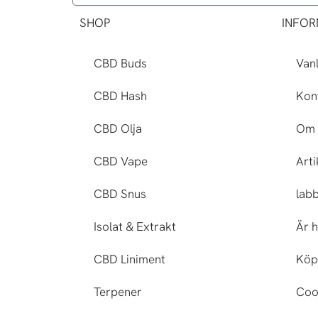
SHOP
INFOR
CBD Buds
Vanl
CBD Hash
Kon
CBD Olja
Om 
CBD Vape
Arti
CBD Snus
lab
Isolat & Extrakt
Är h
CBD Liniment
Köp
Terpener
Cook