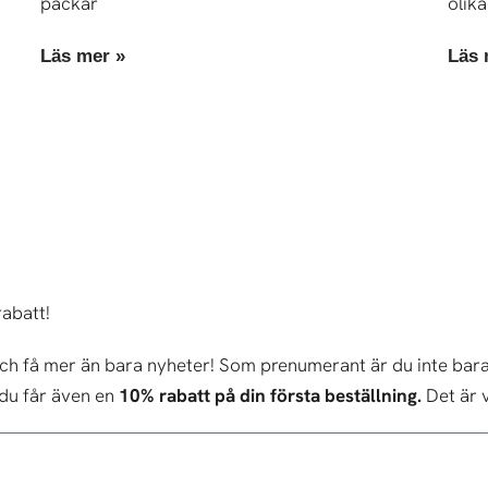
packar
olika
Läs mer »
Läs 
rabatt!
 och få mer än bara nyheter! Som prenumerant är du inte bara
du får även en
10% rabatt på din första beställning.
Det är v