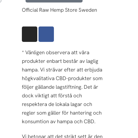
Official Raw Hemp Store Sweden
I
F
n
a
s
c
t
e
* Vänligen observera att våra
a
b
produkter enbart består av laglig
g
o
hampa. Vi strävar efter att erbjuda
r
o
högkvalitativa CBD-produkter som
a
k
följer gällande lagstiftning. Det är
m
dock viktigt att förstå och
respektera de lokala lagar och
regler som gäller för hantering och
konsumtion av hampa och CBD.
Vi betonar att det strikt sett är den