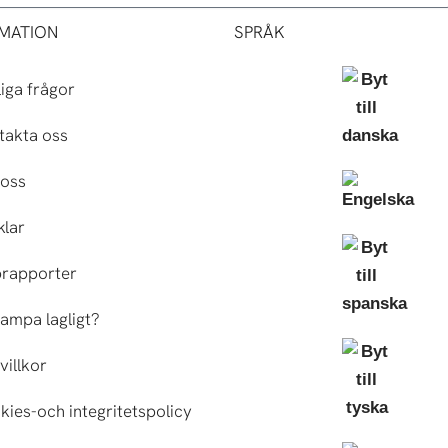
MATION
SPRÅK
iga frågor
takta oss
oss
klar
brapporter
ampa lagligt?
villkor
ies-och integritetspolicy