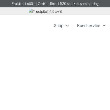
Fraktfritt 600+ | Ordrar före 14:30 skickas samma dag
Shop
Kundservice
ight.se ställer ut på Cannabis Expo Copenhagen 22-24 