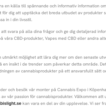
a en källa till spännande och informativ information o
et för dig att upptäcka det breda utbudet av produkter s
in i din livsstil.
att svara på alla dina frågor och ge dig detaljerad info
å våra CBD-produkter, Vapes med CBD eller andra altern
 utmärkt möjlighet att lära dig mer om den senaste ut
få en insikt i de trender som påverkar detta område. Det
ingen av cannabisprodukter på ett ansvarsfullt sätt oc
ender och besök vår monter på Cannabis Expo i Köpenha
 av vår passion för cannabisprodukter. Välkommen att u
kan vara en del av din upplevelse. Vi ser fr
bislight.se